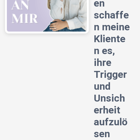
en
schaffe
n meine
Kliente
n es,
ihre
Trigger
und
Unsich
erheit
aufzulö
sen