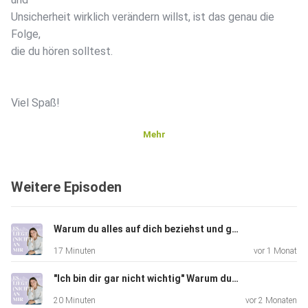
Unsicherheit wirklich verändern willst, ist das genau die
Folge,
die du hören solltest.
Viel Spaß! ️
Mehr
Kostenfreies Kennenlernen für´s Coaching:
https://mailchi.mp/coach-sofia/lmlyct6i17
Weitere Episoden
Folg mir auf Instagram:
Warum du alles auf dich beziehst und getriggert bist, selbst wenn nichts schlimmes passiert ist
https://www.instagram.com/verlustangstcoach.sofia/
17 Minuten
vor 1 Monat
"Ich bin dir gar nicht wichtig" Warum du ständig um Aufmerksamkeit, Nähe und Priorität kämpfst
20 Minuten
vor 2 Monaten