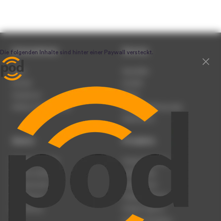
Unternehmen
Service
Team
Newsletter
Karriere
Kontakt
Impressum
Presse
Werben auf podcast.de
Nutzungsbedingungen
Datenschutz
Dienst
Produkte
Podcast anmelden
Podcast-Beratung
Podcast hochladen
Podcast-Jobs
Podcast-Events
Podcast-Push
Registrierung
Podcast-Werbung
Anmeldung
Podcast-Agentur
Podcast-Produktion