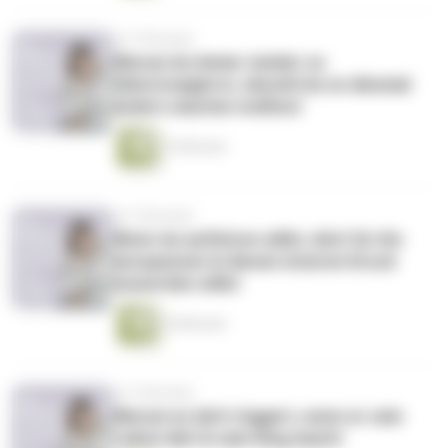
vor 5 Monaten
Warum du immer wieder so
(über)reagierst, obwohl du es diesmal
anders machen wolltest
19 Minuten
vor 5 Monaten
Wenn du aufhören willst, dich für ihn
anzupassen & diesen inneren Druck
loswerden willst
18 Minuten
vor 5 Monaten
Warum es dich triggert, wenn er sein
Leben lebt & sein Ding macht