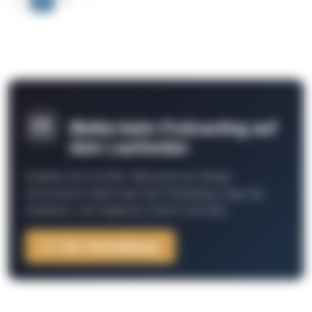
Bleibe beim Podcasting auf
dem Laufenden
Schließe Dich 26.000+ Menschen an. Erhalte
interessante Fakten über das Podcasting, Tipps der
Redaktion, Job-Angebote, Events und mehr.
Zur Anmeldung