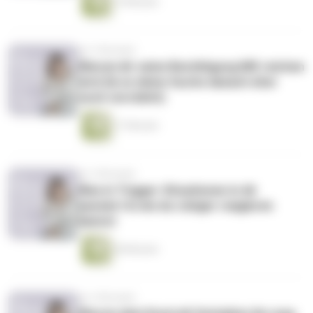
19 Minuten
vor 3 Monaten
Warum dir seine Bestätigung NIE reichen
wird (& es deine Suche danach eher
noch verstärkt)
17 Minuten
vor 4 Monaten
Was in Trigger-Situationen in dir
passiert & wie du ruhiger reagieren
kannst
28 Minuten
vor 4 Monaten