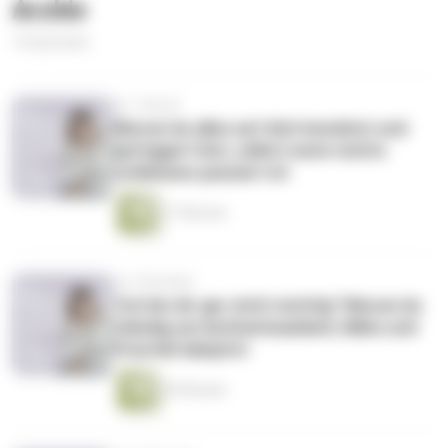
Archiv
16 Episoden
vor 1 Monat
Warum du alles auf dich beziehst und
getriggert bist, selbst wenn nichts
schlimmes passiert ist
17 Minuten
vor 2 Monaten
"Ich bin dir gar nicht wichtig" Warum du
ständig um Aufmerksamkeit, Nähe und
Priorität kämpfst
20 Minuten