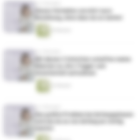
vor 2 Monaten
Dieses Verhalten zerstört eure
Beziehung, ohne dass du es merkst
30 Minuten
vor 3 Monaten
Mit diesen 3 Schritten schaffen meine
Klienten es, ihre Trigger und
Unsicherheit aufzulösen
22 Minuten
vor 3 Monaten
Das größte Problem bei Anfangsphasen
und wie du es von Anfang an richtig
machst