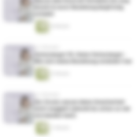
Warum dein Kontroll-Verhalten ihn weg
drückt & eurer Beziehung langfristig
schadet
24 Minuten
vor 4 Monaten
Verlustangst VS. Keine Verlustangst -
Wie sich meine Beziehung verändert hat
27 Minuten
vor 4 Monaten
Der Grund, warum deine Unsicherheit
nicht weggeht (obwohl du schon so viel
verstanden hast)
11 Minuten