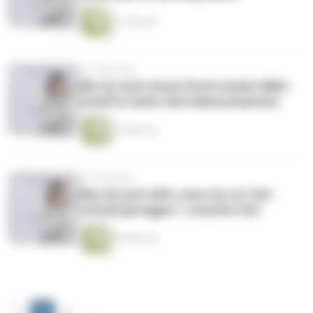
17 Minuten
vor 5 Monaten
Wie du nach einem Streit wieder Nähe
schaffst (ohne dich kleinzumachen)
25 Minuten
vor 6 Monaten
Was dir jetzt hilft, wenn du zur Zeit
schnell getriggert / unsicher bist
20 Minuten
‹
1
2
›