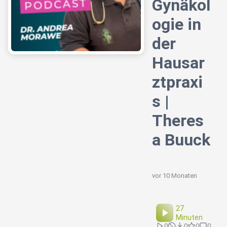
Gynäkol
ogie in
der
Hausar
ztpraxi
s |
Theres
a Buuck
vor 10 Monaten
27
Minuten
0
0
0
0