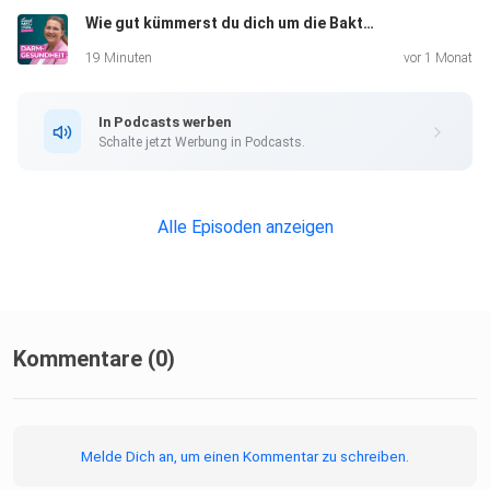
Wie gut kümmerst du dich um die Bakterien in deinem Darm? Das große Feld der Darmgesundheit!
auch,
dass man sein Netzwerk dabei ausbaut.
19 Minuten
vor 1 Monat
In Podcasts werben
Beispielsweise hat Andrea bei einer
Schalte jetzt Werbung in Podcasts.
Fortbildungsveranstaltung
Laura Dalhaus kennengelernt, durch die sie wieder ein
weiteres
Alle Episoden anzeigen
Netzwerk erschließen konnte.
Durch so eine Community vergisst man auch mal die
Herausforderungen, denen man in einer landärztlichen
Kommentare (0)
Praxis
gegenübersteht.
Melde Dich an, um einen Kommentar zu schreiben.