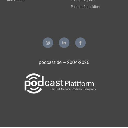
Anmeldung
Podcast-Agentur
Podcast-Produktion
Die Lösung finden diese nämlich sonst im Internet – und
hier gibt
es viele „schwarze Schafe“, die mit gefährlichem
Halbwissen
glänzen und eigentlich nur Produkte verkaufen wollen.
podcast.de ~ 2004-2026
An die Hausärzt:innen geben sie noch mit, dass es sinnvoll
ist,
auch mal auf dem Überweisungsschein mehr Informationen
einzutragen, sodass die Fachärzt:innen einen besseren
Überblick
über die Patient:innen bekommen.
Allgemeinmedizin ist eben keine Alleinmedizin!