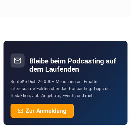
gar
nicht zusammen. Für Theresa war es aber ein logischer
Schritt,
auch Leistungen aus der Gynäkologie anzubieten, als die
ansässige
Gynäkologin im Ort aufhörte und die Versorgung so nicht
mehr
gesichert war. Sie arbeitete sich in das Thema ein und
merkte,
Bleibe beim Podcasting auf
dass es sehr gut bei den Patient:innen ankam.
dem Laufenden
Schließe Dich 26.000+ Menschen an. Erhalte
In Großbritannien beispielsweise ist es nicht ungewöhnlich,
interessante Fakten über das Podcasting, Tipps der
Redaktion, Job-Angebote, Events und mehr.
dass
Hausärzt:innen auch gynäkologische Leistungen
Zur Anmeldung
mitanbieten.