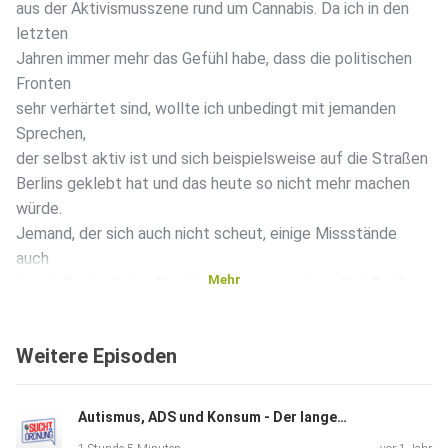
aus der Aktivismusszene rund um Cannabis. Da ich in den
letzten
Jahren immer mehr das Gefühl habe, dass die politischen
Fronten
sehr verhärtet sind, wollte ich unbedingt mit jemanden
Sprechen,
der selbst aktiv ist und sich beispielsweise auf die Straßen
Berlins geklebt hat und das heute so nicht mehr machen
würde.
Jemand, der sich auch nicht scheut, einige Missstände
auch
Mehr
innerhalb des linken Spektrums anzusprechen. Viel Spaß
mit der
Episode
Weitere Episoden
Autismus, ADS und Konsum - Der lange Weg zu sich selbst!