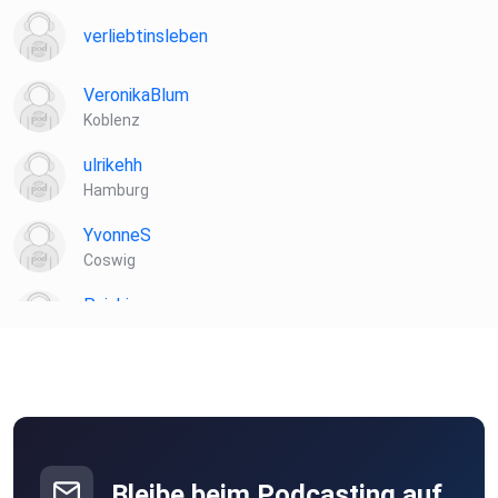
verliebtinsleben
VeronikaBlum
Koblenz
ulrikehh
Hamburg
YvonneS
Coswig
Puinkie
Duisburg
B05D10G89
Bad kreuznach
isabellamrukwa
Bleibe beim Podcasting auf