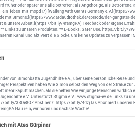
 früher oder später uns alle betreffen: als Angehörige, als Betroffene, a
_ein_leben_mit_mopd1/) [Walking with Giants Germany e.V.](https://
sode mit Simone:](https://www.ardaudiothek.de/episode/der-gangster-d
& unsere Arbeit:](https://bit.ly/4femgRA) Feedback oder eigene Erfahr
. ** Links zu unseren Produkten: ** E-Books: Safer Use: https://bit.ly/3
 unseren Kanal und aktiviert die Glocke, um keine Updates zu verpasse
en
der von Simonbatta Jugendhilfe e.V., über seine persönliche Reise und 
iger Perspektiven haben Wie Simon selbst den Weg von der Straße zur J
ft mehr kaputt machen, als sie helfen Wie wir junge Menschen wirklich
gendhilfe e.V. Unterstützt Stigma e.V.: www.stigma-ev.de Links zu uns
ps://bit.ly/3SDe8QZ Abstinenz: https://bit.ly/4dzjTas Abonniert unseren 
femgRA Hau rein, wir hören uns nächste Woche!
äch mit Ates Gürpinar