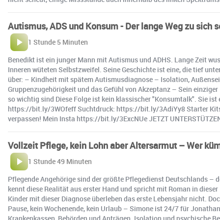
Autismus, ADS und Konsum - Der lange Weg zu sich se
1 Stunde 5 Minuten
Benedikt ist ein junger Mann mit Autismus und ADHS. Lange Zeit wusste
Inneren wüteten Selbstzweifel. Seine Geschichte ist eine, die tief unt
über: – Kindheit mit spätem Autismusdiagnose – Isolation, Außense
Gruppenzugehörigkeit und das Gefühl von Akzeptanz – Sein einziger 
so wichtig sind Diese Folge ist kein klassischer "Konsumtalk". Sie is
https://bit.ly/3WOfeff Suchtdruck: https://bit.ly/3AdiYy8 Starter Ki
verpassen! Mein Insta https://bit.ly/3ExcNUe JETZT UNTERSTÜTZEN 
Vollzeit Pflege, kein Lohn aber Altersarmut – Wer k
1 Stunde 49 Minuten
Pflegende Angehörige sind der größte Pflegedienst Deutschlands – d
kennt diese Realität aus erster Hand und spricht mit Roman in dies
Kinder mit dieser Diagnose überleben das erste Lebensjahr nicht. Do
Pause, kein Wochenende, kein Urlaub – Simone ist 24/7 für Jonathan 
Krankenkassen, Behörden und Anträgen. Isolation und psychische Bel