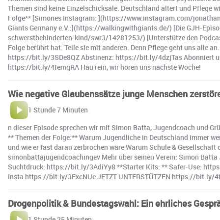
Themen sind keine Einzelschicksale. Deutschland altert und Pflege wird
Folge** [Simones Instagram: ](https://www.instagram.com/jonathan
Giants Germany e.V.:](https://walkingwithgiants.de/) [Die GJH-Epi
schwerstbehinderten-kind/swr3/14281253/) [Unterstütze den Podcast 
Folge berührt hat: Teile sie mit anderen. Denn Pflege geht uns alle an
https://bit.ly/3SDe8QZ Abstinenz: https://bit.ly/4dzjTas Abonniert
https://bit.ly/4femgRA Hau rein, wir hören uns nächste Woche!
Wie negative Glaubenssätze junge Menschen zerstör
1 Stunde 7 Minuten
n dieser Episode sprechen wir mit Simon Batta, Jugendcoach und Grün
** Themen der Folge:** Warum Jugendliche in Deutschland immer wen
und wie er fast daran zerbrochen wäre Warum Schule & Gesellschaft o
simonbattajugendcoachingev Mehr über seinen Verein: Simon Batta Ju
Suchtdruck: https://bit.ly/3AdiYy8 **Starter Kits: ** Safer-Use: htt
Insta https://bit.ly/3ExcNUe JETZT UNTERSTÜTZEN https://bit.ly/4
Drogenpolitik & Bundestagswahl: Ein ehrliches Gespr
1 Stunde 25 Minuten