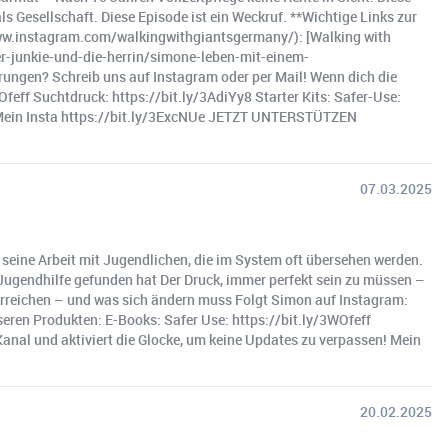
ls Gesellschaft. Diese Episode ist ein Weckruf. **Wichtige Links zur
www.instagram.com/walkingwithgiantsgermany/): [Walking with
er-junkie-und-die-herrin/simone-leben-mit-einem-
ungen? Schreib uns auf Instagram oder per Mail! Wenn dich die
WOfeff Suchtdruck: https://bit.ly/3AdiYy8 Starter Kits: Safer-Use:
n! Mein Insta https://bit.ly/3ExcNUe JETZT UNTERSTÜTZEN
07.03.2025
seine Arbeit mit Jugendlichen, die im System oft übersehen werden.
ugendhilfe gefunden hat Der Druck, immer perfekt sein zu müssen –
 erreichen – und was sich ändern muss Folgt Simon auf Instagram:
eren Produkten: E-Books: Safer Use: https://bit.ly/3WOfeff
Kanal und aktiviert die Glocke, um keine Updates zu verpassen! Mein
20.02.2025