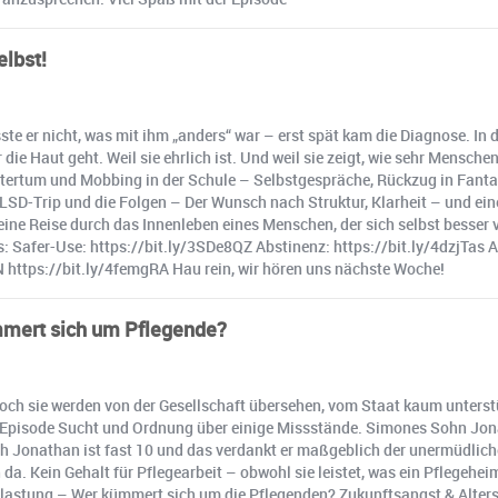
lbst!
 er nicht, was mit ihm „anders“ war – erst spät kam die Diagnose. In de
er die Haut geht. Weil sie ehrlich ist. Und weil sie zeigt, wie sehr Men
itertum und Mobbing in der Schule – Selbstgespräche, Rückzug in Fanta
LSD-Trip und die Folgen – Der Wunsch nach Struktur, Klarheit – und ein
t eine Reise durch das Innenleben eines Menschen, der sich selbst besser
ts: Safer-Use: https://bit.ly/3SDe8QZ Abstinenz: https://bit.ly/4dzjTas 
https://bit.ly/4femgRA Hau rein, wir hören uns nächste Woche!
ümmert sich um Pflegende?
och sie werden von der Gesellschaft übersehen, vom Staat kaum unters
er Episode Sucht und Ordnung über einige Missstände. Simones Sohn Jon
ch Jonathan ist fast 10 und das verdankt er maßgeblich der unermüdliche
da. Kein Gehalt für Pflegearbeit – obwohl sie leistet, was ein Pflegeh
astung – Wer kümmert sich um die Pflegenden? Zukunftsangst & Altersa