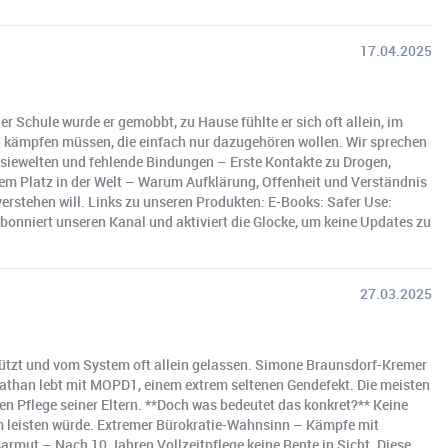
17.04.2025
r Schule wurde er gemobbt, zu Hause fühlte er sich oft allein, im
schen kämpfen müssen, die einfach nur dazugehören wollen. Wir sprechen
siewelten und fehlende Bindungen – Erste Kontakte zu Drogen,
em Platz in der Welt – Warum Aufklärung, Offenheit und Verständnis
 verstehen will. Links zu unseren Produkten: E-Books: Safer Use:
Abonniert unseren Kanal und aktiviert die Glocke, um keine Updates zu
27.03.2025
tützt und vom System oft allein gelassen. Simone Braunsdorf-Kremer
athan lebt mit MOPD1, einem extrem seltenen Gendefekt. Die meisten
n Pflege seiner Eltern. **Doch was bedeutet das konkret?** Keine
eim leisten würde. Extremer Bürokratie-Wahnsinn – Kämpfe mit
rmut – Nach 10 Jahren Vollzeitpflege keine Rente in Sicht. Diese