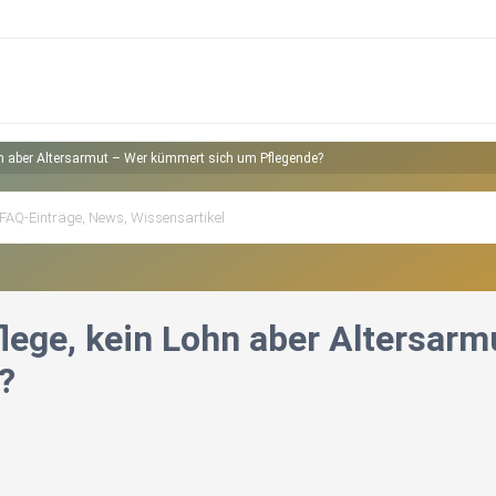
ohn aber Altersarmut – Wer kümmert sich um Pflegende?
Pflege, kein Lohn aber Altersa
?