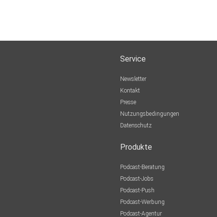
Service
Newsletter
Kontakt
Presse
Nutzungsbedingungen
Datenschutz
Produkte
Podcast-Beratung
Podcast-Jobs
Podcast-Push
Podcast-Werbung
Podcast-Agentur