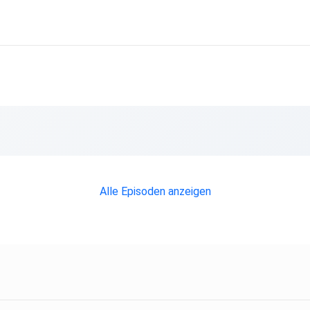
rungen?
n.
rter
ie
!
Alle Episoden anzeigen