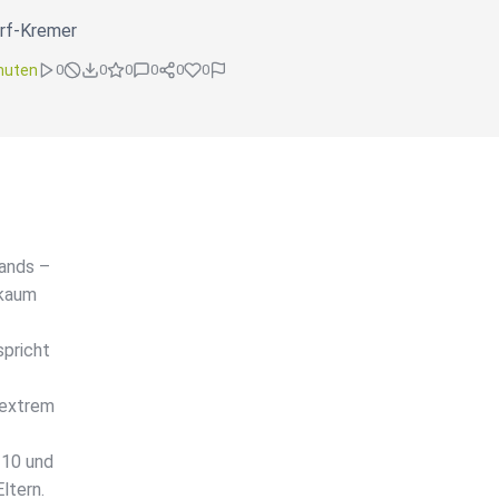
rf-Kremer
nuten
0
0
0
0
0
0
lands –
 kaum
spricht
 extrem
 10 und
ltern.