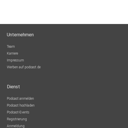
Unternehmen
Team
Karriere
Impressum
Werben auf podcast.de
Dienst
Podcast anmelden
Podcast hochladen
Podcast-Events
Registrierung
Anmeldung