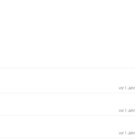
vor 1 Jahr
vor 1 Jahr
ehinderten-kind/swr3/14281253/)
vor 1 Jahr