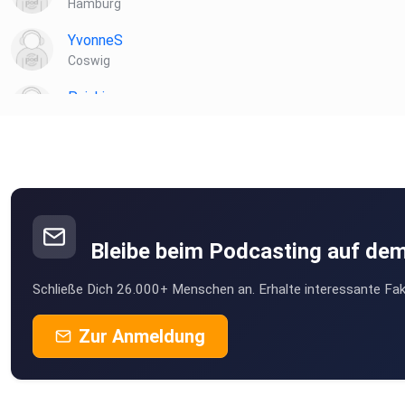
Hamburg
YvonneS
Coswig
Puinkie
Duisburg
B05D10G89
Bad kreuznach
isabellamrukwa
Bleibe beim Podcasting auf de
Schließe Dich 26.000+ Menschen an. Erhalte interessante Fak
Zur Anmeldung