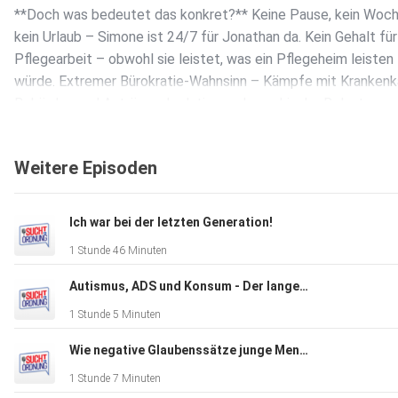
**Doch was bedeutet das konkret?** Keine Pause, kein Woc
kein Urlaub – Simone ist 24/7 für Jonathan da. Kein Gehalt für
Pflegearbeit – obwohl sie leistet, was ein Pflegeheim leisten
würde. Extremer Bürokratie-Wahnsinn – Kämpfe mit Krankenk
Behörden und Anträgen. Isolation und psychische Belastung 
kümmert sich um die Pflegenden? Zukunftsangst & Altersarm
Nach 10 Jahren Vollzeitpflege keine Rente in Sicht. Diese T
Weitere Episoden
sind keine Einzelschicksale. Deutschland altert und Pflege wi
früher oder später uns alle betreffen: als Angehörige, als
Betroffene, als Gesellschaft. Diese Episode ist ein Weckruf.
Ich war bei der letzten Generation!
**Wichtige Links zur Folge** [Simones Instagram:
1 Stunde 46 Minuten
](https://www.instagram.com/jonathan_ein_leben_mit_mopd1
with Giants Germany
Autismus, ADS und Konsum - Der lange Weg zu sich selbst!
e.V.](https://www.instagram.com/walkingwithgiantsgermany/)
1 Stunde 5 Minuten
[Walking with Giants Germany e.V.:](https://walkingwithgiants.
[Die GJH-Episode mit
Wie negative Glaubenssätze junge Menschen zerstören
Simone:](https://www.ardaudiothek.de/episode/der-gangster
1 Stunde 7 Minuten
[Unterstütze den Podcast & unsere