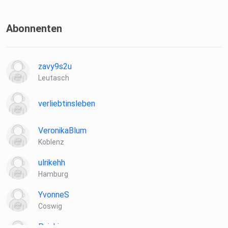
Abonnenten
zavy9s2u
Leutasch
verliebtinsleben
VeronikaBlum
Koblenz
ulrikehh
Hamburg
YvonneS
Coswig
Puinkie