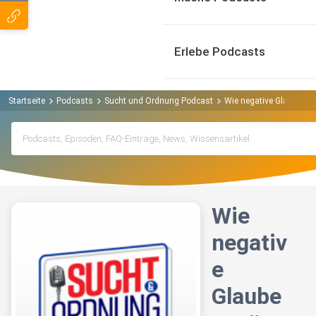
Erlebe Podcasts
Startseite
Podcasts
Sucht und Ordnung Podcast
Wie negative Glaubenss
Wie
negativ
e
Glaube