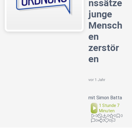
nssätze
junge
Mensch
en
zerstör
en
vor 1 Jahr
mit Simon Batta
1 Stunde 7
Minuten
0
0
0
0
0
0
0