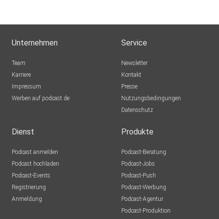
Unternehmen
Service
Team
Newsletter
Karriere
Kontakt
Impressum
Presse
Werben auf podcast.de
Nutzungsbedingungen
Datenschutz
Dienst
Produkte
Podcast anmelden
Podcast-Beratung
Podcast hochladen
Podcast-Jobs
Podcast-Events
Podcast-Push
Registrierung
Podcast-Werbung
Anmeldung
Podcast-Agentur
Podcast-Produktion