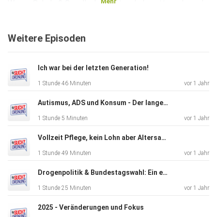
Mehr
Warum Schule & Gesellschaft oft mehr kaputt machen, als
sie
helfen Wie wir junge Menschen wirklich erreichen – und
Weitere Episoden
was sich
ändern muss Folgt Simon auf Instagram:
simonbattajugendcoachingev
Ich war bei der letzten Generation!
Mehr über seinen Verein: Simon Batta Jugendhilfe e.V.
1 Stunde 46 Minuten
vor 1 Jahr
Unterstützt
Stigma e.V.: www.stigma-ev.de Links zu unseren Produkten:
Autismus, ADS und Konsum - Der lange Weg zu sich selbst!
E-Books:
1 Stunde 5 Minuten
vor 1 Jahr
Safer Use: https://bit.ly/3WOfeff Suchtdruck:
https://bit.ly/3AdiYy8 **Starter Kits: ** Safer-Use:
Vollzeit Pflege, kein Lohn aber Altersarmut – Wer kümmert sich um Pflegende?
https://bit.ly/3SDe8QZ Abstinenz: https://bit.ly/4dzjTas
1 Stunde 49 Minuten
vor 1 Jahr
Abonniert
unseren Kanal und aktiviert die Glocke, um keine Updates
Drogenpolitik & Bundestagswahl: Ein ehrliches Gespräch mit Ates Gürpinar
zu
1 Stunde 25 Minuten
vor 1 Jahr
verpassen! Mein Insta https://bit.ly/3ExcNUe JETZT
2025 - Veränderungen und Fokus
UNTERSTÜTZEN