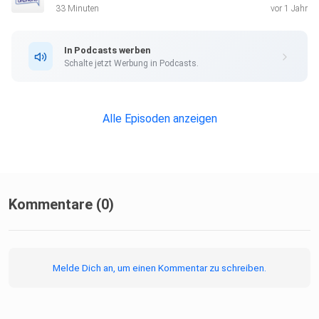
https://bit.ly/4femgRA Hau rein, wir hören uns nächste
33 Minuten
vor 1 Jahr
Woche!
In Podcasts werben
Schalte jetzt Werbung in Podcasts.
Alle Episoden anzeigen
Kommentare (0)
Melde Dich an, um einen Kommentar zu schreiben.