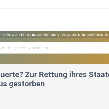
hemen Podcast
Patria o muerte? Zur Rettung ihres Staates ist für die KP Kubas d
uerte? Zur Rettung ihres Staat
us gestorben