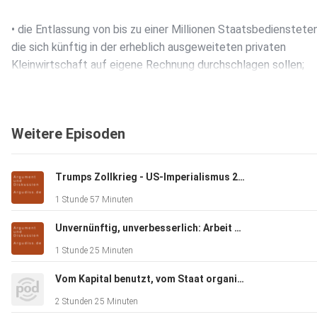
• die Entlassung von bis zu einer Millionen Staatsbediensteten
die sich künftig in der erheblich ausgeweiteten privaten
Kleinwirtschaft auf eigene Rechnung durchschlagen sollen;
• die Abschaffung der ohnehin immer armseligeren staatlich
Weitere Episoden
garantierten Grundversorgung;
Trumps Zollkrieg - US-Imperialismus 2.0
• die Verpflichtung der Betriebe auf gewinnorientierte
1 Stunde 57 Minuten
Produktionsmaßstäbe;
Unvernünftig, unverbesserlich: Arbeit & Reichtum im Kapitalismus
1 Stunde 25 Minuten
• mehr Leistungslohnanreize und -vorgaben;
Vom Kapital benutzt, vom Staat organisiert, von Patrioten beargwöhnt: Deutschland, seine Migration und seine Migrationspolitik
2 Stunden 25 Minuten
• mehr selbstwirtschaftende Kleinbauern und