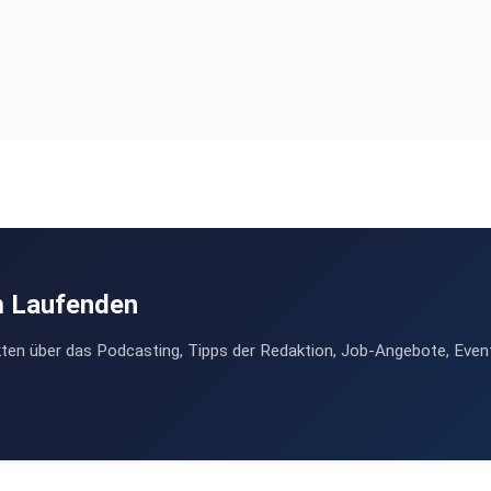
für die
acht
enn
 der
acht,
wöhnt
m Laufenden
e
ten über das Podcasting, Tipps der Redaktion, Job-Angebote, Even
len
stung
nden.