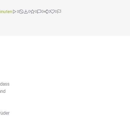
inuten
0
0
0
0
0
0
 dass
and
rüder