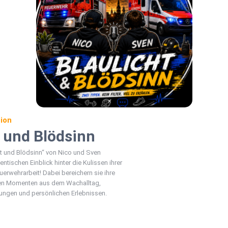
ion
t und Blödsinn
ht und Blödsinn“ von Nico und Sven
ntischen Einblick hinter die Kulissen ihrer
uerwehrarbeit! Dabei bereichern sie ihre
gen Momenten aus dem Wachalltag,
rungen und persönlichen Erlebnissen.