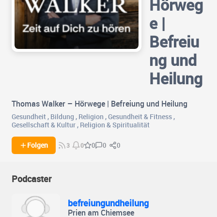
Hörweg
e |
Befreiu
ng und
Heilung
Thomas Walker – Hörwege | Befreiung und Heilung
Gesundheit
,
Bildung
,
Religion
,
Gesundheit & Fitness
,
Gesellschaft & Kultur
,
Religion & Spiritualität
0
0
Folgen
0
3
0
Podcaster
befreiungundheilung
Prien am Chiemsee