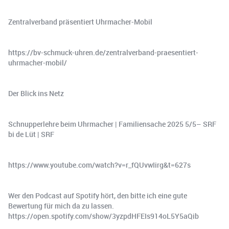
Zentralverband präsentiert Uhrmacher-Mobil
https://bv-schmuck-uhren.de/zentralverband-praesentiert-
uhrmacher-mobil/
Der Blick ins Netz
Schnupperlehre beim Uhrmacher | Familiensache 2025 5/5– SRF
bi de Lüt | SRF
https://www.youtube.com/watch?v=r_fQUvwIirg&t=627s
Wer den Podcast auf Spotify hört, den bitte ich eine gute
Bewertung für mich da zu lassen.
https://open.spotify.com/show/3yzpdHFEIs914oL5Y5aQib