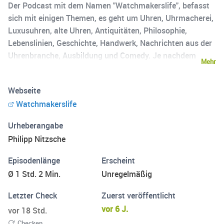
Der Podcast mit dem Namen "Watchmakerslife", befasst
sich mit einigen Themen, es geht um Uhren, Uhrmacherei,
Luxusuhren, alte Uhren, Antiquitäten, Philosophie,
Lebenslinien, Geschichte, Handwerk, Nachrichten aus der
Uhrenbranche, Ausbildung und Comedy. Je nachdem
Mehr
welches Thema nun dran ist und welcher Gast mal zu
besuch ist, wird der Podcast mal sehr ernst oder auch mal
Webseite
sehr lustig sein. Es wird nicht nur um Uhren gehen
Watchmakerslife
sondern um alles was mich in meinem Leben als
Uhrmachermeister so bewegt und interessiert. Ich lade
Urheberangabe
Sie ganz herzlich ein, mir bei dieser bunten Mischung mir
Philipp Nitzsche
ein Gast zu sein. Sie haben Fragen, Meinungen,
Anregungen oder sogar Lob? Schreiben Sie mir eine E-
Episodenlänge
Erscheint
Mail! .-) info@uhrmachermeister-nitzsche.de
Ø 1 Std. 2 Min.
Unregelmäßig
Letzter Check
Zuerst veröffentlicht
vor 6 J.
vor 18 Std.
Checken