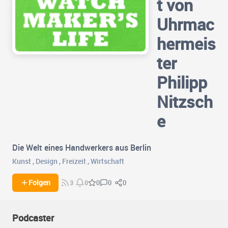
t von
Uhrmac
hermeis
ter
Philipp
Nitzsch
e
Die Welt eines Handwerkers aus Berlin
Kunst
,
Design
,
Freizeit
,
Wirtschaft
0
0
Folgen
0
3
0
Podcaster