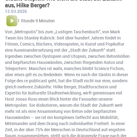
aus, Hilke Berger?
12.03.2026
1 Stunde 9 Minuten
Von „Metropolis“ bis zum „Lustigen Taschenbuch“, von Mark
Twain bis Stanley Kubrick: Seit über hundert Jahren findet in
Filmen, Comics, Büchern, Videospielen, in Kunst und Popkultur
eine Auseinandersetzung mit der „Stadt der Zukunft“ statt.
Irgendwo zwischen Dystopien und Utopien, zwischen Betonhöllen
und bepflanzten Hauswänden, zwischen fliegenden Autos und
Teleportern. Manches ist wahr, manches bleibt Science Fiction,
aber eines gilt es zu Bedenken: Wenn es nach der Gästin in dieser
Folge des re:publicast geht, hat die Stadt nicht nur eine, sondern
gleich mehrere Zukünfte. Hilke Berger, Stadtforscherin und
Expertin für kulturelle Stadtentwicklung, wirft gemeinsam mit
Host Jonas Ross einen Blick hinter die Fassaden unserer
Metropolen. Sie diskutieren, warum die Stadt der Zukunft weit
mehr ist als eine Ansammlung von Beton oder bepflanzten
Hauswänden – sie ist ein komplexes Geflecht aus Mobilität,
Miteinander und dem Drang nach individueller Freiheit. In einer
Zeit, in der über 75% der Menschen in Deutschland auf engstem
Raum zusammenleben, stellt sich die drängende Frage nach der