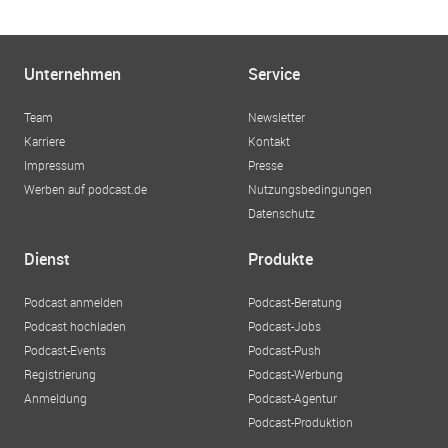
Unternehmen
Service
Team
Newsletter
Karriere
Kontakt
Impressum
Presse
Werben auf podcast.de
Nutzungsbedingungen
Datenschutz
Dienst
Produkte
Podcast anmelden
Podcast-Beratung
Podcast hochladen
Podcast-Jobs
Podcast-Events
Podcast-Push
Registrierung
Podcast-Werbung
Anmeldung
Podcast-Agentur
Podcast-Produktion