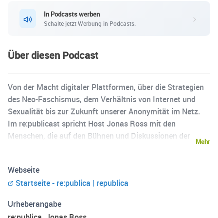
In Podcasts werben
Schalte jetzt Werbung in Podcasts.
Über diesen Podcast
Von der Macht digitaler Plattformen, über die Strategien
des Neo-Faschismus, dem Verhältnis von Internet und
Sexualität bis zur Zukunft unserer Anonymität im Netz.
Im re:publicast spricht Host Jonas Ross mit den
Menschen, die auf den Bühnen und Diskussionen der
Mehr
re:publica und mit ihrem alltäglichen Tun die Themen
unserer Zeit verhandeln. Wir beleuchten Perspektiven auf
Webseite
unsere digitale Gesellschaft und unser analoges
Startseite - re:publica | republica
Zusammenleben. Wir stellen große Fragen und suchen
neue Antworten im Allgemeinen, im Detail und im oft
Urheberangabe
Übersehenen. Wie schleichen sich 100 Jahre alte
re:publica, Jonas Ross