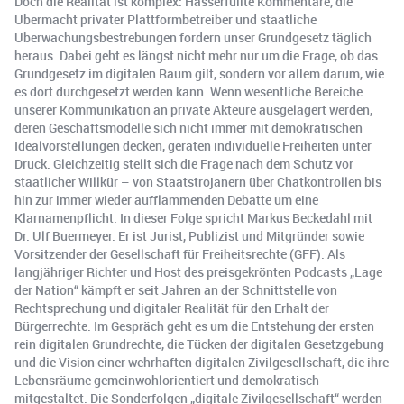
Doch die Realität ist komplex: Hasserfüllte Kommentare, die
Übermacht privater Plattformbetreiber und staatliche
Überwachungsbestrebungen fordern unser Grundgesetz täglich
heraus. Dabei geht es längst nicht mehr nur um die Frage, ob das
Grundgesetz im digitalen Raum gilt, sondern vor allem darum, wie
es dort durchgesetzt werden kann. Wenn wesentliche Bereiche
unserer Kommunikation an private Akteure ausgelagert werden,
deren Geschäftsmodelle sich nicht immer mit demokratischen
Idealvorstellungen decken, geraten individuelle Freiheiten unter
Druck. Gleichzeitig stellt sich die Frage nach dem Schutz vor
staatlicher Willkür – von Staatstrojanern über Chatkontrollen bis
hin zur immer wieder aufflammenden Debatte um eine
Klarnamenpflicht. In dieser Folge spricht Markus Beckedahl mit
Dr. Ulf Buermeyer. Er ist Jurist, Publizist und Mitgründer sowie
Vorsitzender der Gesellschaft für Freiheitsrechte (GFF). Als
langjähriger Richter und Host des preisgekrönten Podcasts „Lage
der Nation“ kämpft er seit Jahren an der Schnittstelle von
Rechtsprechung und digitaler Realität für den Erhalt der
Bürgerrechte. Im Gespräch geht es um die Entstehung der ersten
rein digitalen Grundrechte, die Tücken der digitalen Gesetzgebung
und die Vision einer wehrhaften digitalen Zivilgesellschaft, die ihre
Lebensräume gemeinwohlorientiert und demokratisch
mitgestaltet. Die Sonderfolgen „digitale Zivilgesellschaft“ werden