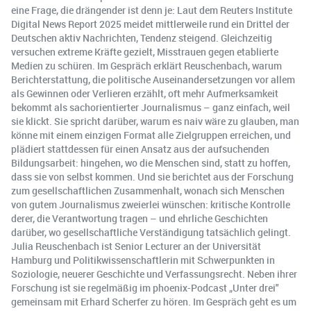
eine Frage, die drängender ist denn je: Laut dem Reuters Institute
Digital News Report 2025 meidet mittlerweile rund ein Drittel der
Deutschen aktiv Nachrichten, Tendenz steigend. Gleichzeitig
versuchen extreme Kräfte gezielt, Misstrauen gegen etablierte
Medien zu schüren. Im Gespräch erklärt Reuschenbach, warum
Berichterstattung, die politische Auseinandersetzungen vor allem
als Gewinnen oder Verlieren erzählt, oft mehr Aufmerksamkeit
bekommt als sachorientierter Journalismus – ganz einfach, weil
sie klickt. Sie spricht darüber, warum es naiv wäre zu glauben, man
könne mit einem einzigen Format alle Zielgruppen erreichen, und
plädiert stattdessen für einen Ansatz aus der aufsuchenden
Bildungsarbeit: hingehen, wo die Menschen sind, statt zu hoffen,
dass sie von selbst kommen. Und sie berichtet aus der Forschung
zum gesellschaftlichen Zusammenhalt, wonach sich Menschen
von gutem Journalismus zweierlei wünschen: kritische Kontrolle
derer, die Verantwortung tragen – und ehrliche Geschichten
darüber, wo gesellschaftliche Verständigung tatsächlich gelingt.
Julia Reuschenbach ist Senior Lecturer an der Universität
Hamburg und Politikwissenschaftlerin mit Schwerpunkten in
Soziologie, neuerer Geschichte und Verfassungsrecht. Neben ihrer
Forschung ist sie regelmäßig im phoenix-Podcast „Unter drei"
gemeinsam mit Erhard Scherfer zu hören. Im Gespräch geht es um