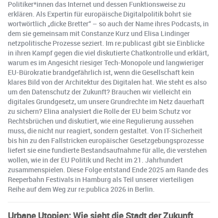
Politiker*innen das Internet und dessen Funktionsweise zu
erklären. Als Expertin für europäische Digitalpolitik bohrt sie
wortwörtlich „dicke Bretter“ – so auch der Name ihres Podcasts, in
dem sie gemeinsam mit Constanze Kurz und Elisa Lindinger
netzpolitische Prozesse seziert. Im re:publicast gibt sie Einblicke
in ihren Kampf gegen die viel diskutierte Chatkontrolle und erklärt,
warum es im Angesicht riesiger Tech-Monopole und langwieriger
EU-Bürokratie brandgefährlich ist, wenn die Gesellschaft kein
klares Bild von der Architektur des Digitalen hat. Wie steht es also
um den Datenschutz der Zukunft? Brauchen wir vielleicht ein
digitales Grundgesetz, um unsere Grundrechte im Netz dauerhaft
zu sichern? Elina analysiert die Rolle der EU beim Schutz vor
Rechtsbrüchen und diskutiert, wie eine Regulierung aussehen
muss, die nicht nur reagiert, sondern gestaltet. Von IT-Sicherheit
bis hin zu den Fallstricken europäischer Gesetzgebungsprozesse
liefert sie eine fundierte Bestandsaufnahme für alle, die verstehen
wollen, wie in der EU Politik und Recht im 21. Jahrhundert
zusammenspielen. Diese Folge entstand Ende 2025 am Rande des
Reeperbahn Festivals in Hamburg als Teil unserer vierteiligen
Reihe auf dem Weg zur re:publica 2026 in Berlin.
Urbane Utopien: Wie sieht die Stadt der Zukunft