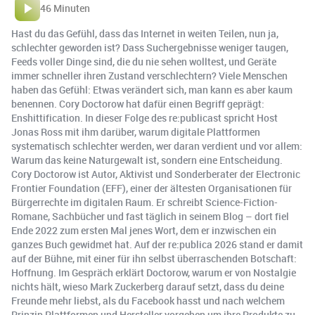
46 Minuten
Hast du das Gefühl, dass das Internet in weiten Teilen, nun ja,
schlechter geworden ist? Dass Suchergebnisse weniger taugen,
Feeds voller Dinge sind, die du nie sehen wolltest, und Geräte
immer schneller ihren Zustand verschlechtern? Viele Menschen
haben das Gefühl: Etwas verändert sich, man kann es aber kaum
benennen. Cory Doctorow hat dafür einen Begriff geprägt:
Enshittification. In dieser Folge des re:publicast spricht Host
Jonas Ross mit ihm darüber, warum digitale Plattformen
systematisch schlechter werden, wer daran verdient und vor allem:
Warum das keine Naturgewalt ist, sondern eine Entscheidung.
Cory Doctorow ist Autor, Aktivist und Sonderberater der Electronic
Frontier Foundation (EFF), einer der ältesten Organisationen für
Bürgerrechte im digitalen Raum. Er schreibt Science-Fiction-
Romane, Sachbücher und fast täglich in seinem Blog – dort fiel
Ende 2022 zum ersten Mal jenes Wort, dem er inzwischen ein
ganzes Buch gewidmet hat. Auf der re:publica 2026 stand er damit
auf der Bühne, mit einer für ihn selbst überraschenden Botschaft:
Hoffnung. Im Gespräch erklärt Doctorow, warum er von Nostalgie
nichts hält, wieso Mark Zuckerberg darauf setzt, dass du deine
Freunde mehr liebst, als du Facebook hasst und nach welchem
Prinzip Plattformen und Hersteller vorgehen um ihre Produkte zu