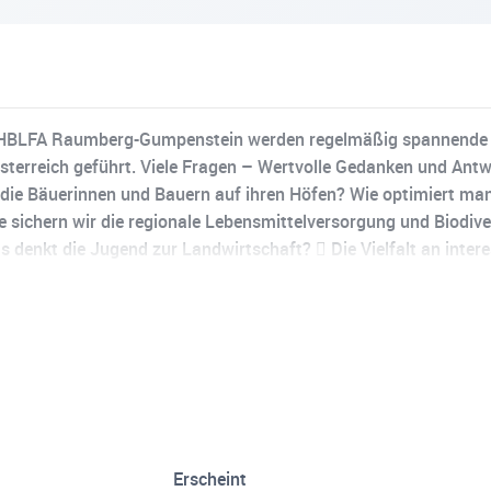
er HBLFA Raumberg-Gumpenstein werden regelmäßig spannende 
sterreich geführt. Viele Fragen – Wertvolle Gedanken und Antw
ie Bäuerinnen und Bauern auf ihren Höfen? Wie optimiert man
ie sichern wir die regionale Lebensmittelversorgung und Biodiv
denkt die Jugend zur Landwirtschaft?  Die Vielfalt an inter
dcast geben die Meinungen der Podcast-Gäste wieder und stel
nstbehörde dar. Die HBLFA Raumberg-Gumpenstein bzw. die vor
llige oder sonstige Folgeschäden ab, die sich direkt oder indirek
Erscheint