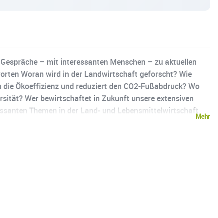
Gespräche – mit interessanten Menschen – zu aktuellen
orten Woran wird in der Landwirtschaft geforscht? Wie
 die Ökoeffizienz und reduziert den CO2-Fußabdruck? Wo
ersität? Wer bewirtschaftet in Zukunft unsere extensiven
essanten Themen in der Land- und Lebensmittelwirtschaft
Mehr
len nicht notwendigerweise die Ansichten oder Meinungen
gesetzten Dienstbehörde lehnt hiermit jegliche Haftung
t aus der Nutzung der Video-Inhalte oder Podcast-Beiträge