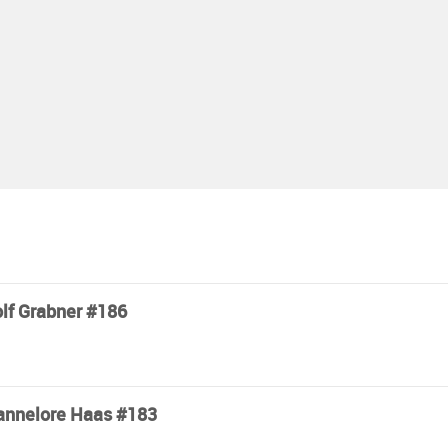
lf Grabner #186
 Hannelore Haas #183