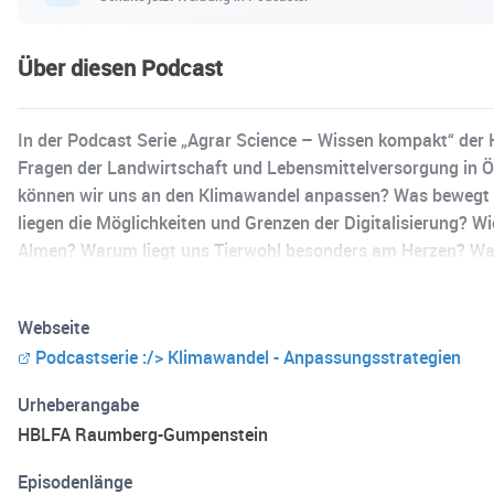
Über diesen Podcast
In der Podcast Serie „Agrar Science – Wissen kompakt“ d
Fragen der Landwirtschaft und Lebensmittelversorgung in Ö
können wir uns an den Klimawandel anpassen? Was bewegt d
liegen die Möglichkeiten und Grenzen der Digitalisierung? W
Almen? Warum liegt uns Tierwohl besonders am Herzen? Was 
zeichnen unsere Podcasts aus. Hinweis: Die Aussagen im Po
der HBLFA Raumberg-Gumpenstein bzw. der vorgesetzten Die
Webseite
für direkte, indirekte, implizite, strafbare, besondere, zufä
Podcastserie :/> Klimawandel - Anpassungsstrategien
ergeben.
Urheberangabe
HBLFA Raumberg-Gumpenstein
Episodenlänge