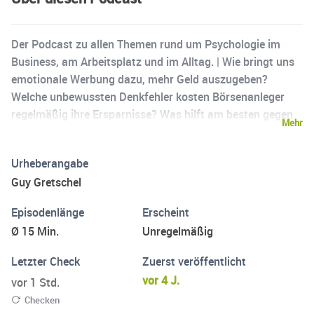
Der Podcast zu allen Themen rund um Psychologie im
Business, am Arbeitsplatz und im Alltag. | Wie bringt uns
emotionale Werbung dazu, mehr Geld auszugeben?
Welche unbewussten Denkfehler kosten Börsenanleger
regelmäßig ihre Ersparnisse? Was hilft am besten gegen
Mehr
Stress bei der Arbeit? Und wie wirkt sich die
Digitalisierung auf unsere Psyche aus? Diesen und vielen
Urheberangabe
weiteren Fragen widmet sich Wirtschaftsgefühle – der
Guy Gretschel
Wirtschaftspsychologie-Podcast. | Während die Welt
immer schneller und komplexer wird, haben wir Menschen
Episodenlänge
Erscheint
noch dieselbe psychologische Grundausstattung, mit der
Ø 15 Min.
Unregelmäßig
schon unsere Vorfahren vor mehreren tausend Jahren ihr
Jäger- und Sammlerdasein gemeistert haben. Daran lässt
Letzter Check
Zuerst veröffentlicht
sich nichts ändern. Doch wir haben die Möglichkeit, uns
vor 4 J.
vor 1 Std.
und unsere Psyche besser zu verstehen und dadurch
Checken
unser Denken, Fühlen und Verhalten – die drei