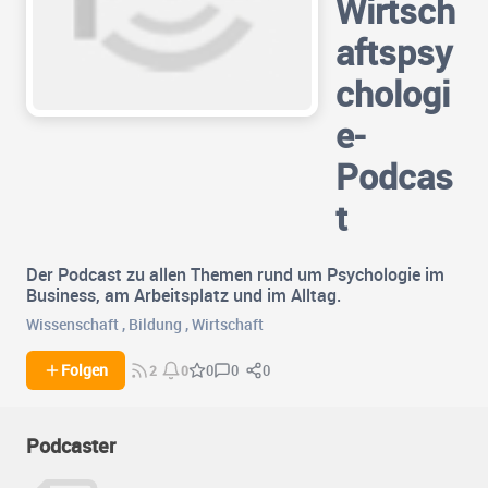
Wirtsch
aftspsy
chologi
e-
Podcas
t
Der Podcast zu allen Themen rund um Psychologie im
Business, am Arbeitsplatz und im Alltag.
Wissenschaft
,
Bildung
,
Wirtschaft
0
0
Folgen
0
2
0
Podcaster