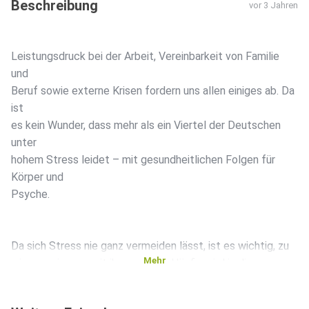
Beschreibung
vor 3 Jahren
Leistungsdruck bei der Arbeit, Vereinbarkeit von Familie
und
Beruf sowie externe Krisen fordern uns allen einiges ab. Da
ist
es kein Wunder, dass mehr als ein Viertel der Deutschen
unter
hohem Stress leidet – mit gesundheitlichen Folgen für
Körper und
Psyche.
Da sich Stress nie ganz vermeiden lässt, ist es wichtig, zu
Mehr
wissen, wie man mit ihm umgeht. Häufig wird in diesem
Zusammenhang das Wort Resilienz genannt. Doch was
versteht man