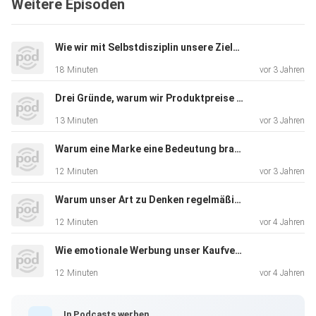
Weitere Episoden
darunter genau? Was zeichnet resiliente Menschen aus?
Und können
wir unsere eigene Resilienz verbessern? Darum geht es in
Wie wir mit Selbstdisziplin unsere Ziele erreichen
dieser
18 Minuten
vor 3 Jahren
Folge von Wirtschaftsgefühle.
Quellen
Drei Gründe, warum wir Produktpreise oft falsch einschätzen
13 Minuten
vor 3 Jahren
Appelfeller, W. & Feldmann, C. (2018). Die digitale
Transformation des Unternehmens. Berlin, Heidelberg:
Warum eine Marke eine Bedeutung braucht – und wie sie sie bekommt
Springer
12 Minuten
vor 3 Jahren
Warum unser Art zu Denken regelmäßig zu Denkfehlern führt
Gilan, D., Helmreich, I. & Hahad, O. (2021) Resilienz – Die
12 Minuten
vor 4 Jahren
Kunst der Widerstandskraft. Freiburg: Herder
Wie emotionale Werbung unser Kaufverhalten beeinflusst
12 Minuten
vor 4 Jahren
Kalisch, R. (2020). Der resiliente Mensch. München: Piper
In Podcasts werben