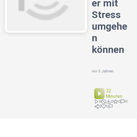
er mit
Stress
umgehe
n
können
vor 3 Jahren
22
Minuten
0
0
0
0
0
0