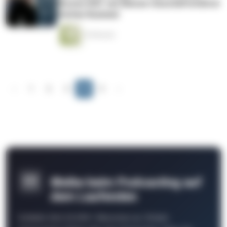
Woche IFAT mit Messe-Geschäftsführer
Stefan Rummel
10 Minuten
‹
1
2
3
4
5
›
Bleibe beim Podcasting auf
dem Laufenden
Schließe Dich 26.000+ Menschen an. Erhalte