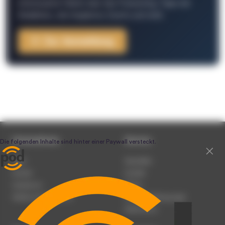
interessante Fakten über das Podcasting, Tipps der
Redaktion, Job-Angebote, Events und mehr.
Zur Anmeldung
Unternehmen
Service
Team
Newsletter
Karriere
Kontakt
Impressum
Presse
Werben auf podcast.de
Nutzungsbedingungen
Datenschutz