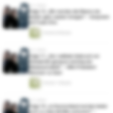
vor 3 Jahren
Folge 12: „Wir werden die Meere nie
wieder ganz sauber kriegen“ – Gespräch
mit Frank Otto
1 Stunde 20 Minuten
vor 3 Jahren
Folge 11: „Der radikale Umbruch zur
Zirkularität genauso wichtig wie
Klimaneutralität“ – UBA-Präsident
Messner zu Gast
1 Stunde 11 Minuten
vor 3 Jahren
Folge 10: „In Deutschland werden leider
noch zu viele Abfälle verbrannt“ –