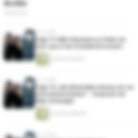
Archiv
70 Episoden
vor 3 Jahren
Folge 19: Miki Yokoyama zur Rolle von
Start-ups in der Kreislaufwirtschaft
1 Stunde 2 Minuten
vor 3 Jahren
Folge 18: „Bei Altmetallen können wir nur
international denken“ – Gespräch mit
Kilian Schwaiger
1 Stunde 20 Minuten
vor 3 Jahren