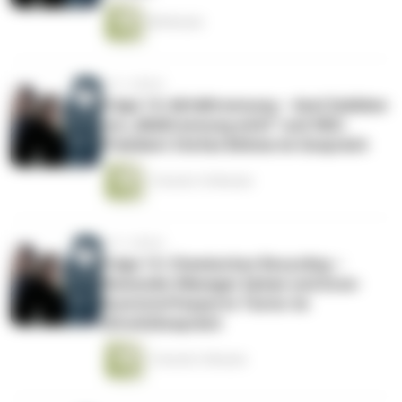
58 Minuten
vor 3 Jahren
Folge 14: Abfalltrennung – Axel Subklew
von „Mülltrennung wirkt“ und VBS-
Präsident Stefan Böhme im Gespräch
1 Stunde 16 Minuten
vor 3 Jahren
Folge 13: Chemisches Recycling –
Remondis-Manager Ephan und bvse-
Kunststoffexperte Textor im
(Streit)Gespräch
1 Stunde 3 Minuten