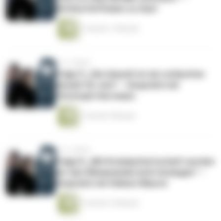
Bettina Hoffmann zu Gast
1 Stunde 11 Minuten
vor 3 Jahren
Folge 9: „Die Umwelt ist ein schlechter
Anwalt für sich“ – Gespräch mit
Christoph Herrmann
1 Stunde 5 Minuten
vor 3 Jahren
Folge 8: „Mit Kreislaufwirtschaft werden
wir den Klimawandel nicht besiegen“ –
Gespräch mit Helmut Maurer
1 Stunde 12 Minuten