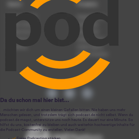
Dienst
Produkte
Podcast anmelden
Podcast-Beratung
Podcast hochladen
Podcast-Jobs
Podcast-Events
Podcast-Push
Registrierung
Podcast-Werbung
Anmeldung
Podcast-Agentur
Podcast-Produktion
podcast.de ~ 2004-2026