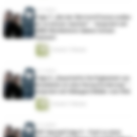
vor 4 Jahren
Folge 7: „Bei der Wertstofftonne wollen
wir es besser machen“ – Gespräch mit
AWM-Werkleiterin Sabine Schulz-
Hammerl
1 Stunde 17 Minuten
vor 4 Jahren
Folge 6: „Dauerhafte Verfügbarkeit von
Rezyklaten ist eine Herausforderung“ –
Gespräch mit Hildegard Müller vom VDA
1 Stunde 17 Minuten
vor 4 Jahren
IFAT-Spezial Folge 5 – Fazit zu einer