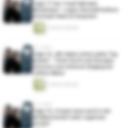
Folge 17: Der TrashTalk beim
Mittelstand – Logex-Geschäftsführer
Christoph Haub im Gespräch
1 Stunde 2 Minuten
vor 3 Jahren
Folge 16: „Wir haben sicher jeden Tag
Brände“ – Peter Kurth und Georgios
Chryssos zum sicheren Umgang mit
Lithium-Akkus
1 Stunde 6 Minuten
vor 3 Jahren
Folge 15: „Frauen muss auch in der
Abfallwirtschaft mehr zugetraut
werden“