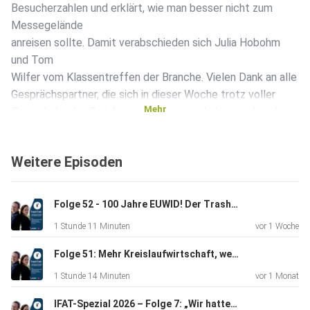
Besucherzahlen und erklärt, wie man besser nicht zum
Messegelände
anreisen sollte. Damit verabschieden sich Julia Hobohm
und Tom
Wilfer vom Klassentreffen der Branche. Vielen Dank an alle
Gesprächspartner, die sich in dieser Woche trotz voller
Mehr
Terminkalender Zeit für uns genommen haben, und auch an
die Messe
München für die großartige Unterstützung in allen
Weitere Episoden
organisatorischen
Fragen. Großen Dank auch an alle Hörer. Sollten Ihnen der
TrashTalk
Folge 52 - 100 Jahre EUWID! Der TrashTalk feiert mit!
gefallen, abonnieren Sie uns am Besten beim Podcast-
1 Stunde 11 Minuten
vor 1 Woche
Portal der Wahl
und vor allem empfehlen Sie uns bitte weiter.
Folge 51: Mehr Kreislaufwirtschaft, weniger Vorschlaghammer – Christina Dornack und Leonie Dahlmann zu Gast
1 Stunde 14 Minuten
vor 1 Monat
IFAT-Spezial 2026 – Folge 7: „Wir hatten noch nie so viele Aussteller“ – Messeabschluss mit Philipp Eisenmann