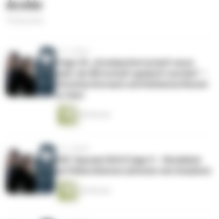
Archiv
70 Episoden
vor 2 Jahren
Folge 29: „Kreislaufwirtschaft muss
mehr als Wirtschaft gedacht werden“ –
Christina Dornack und Katharina Reuter
zu Gast
58 Minuten
vor 2 Jahren
IFAT-Spezial 2024 Folge 5 – Rückblick
auf Rekordmesse (drinnen wie draußen)
40 Minuten