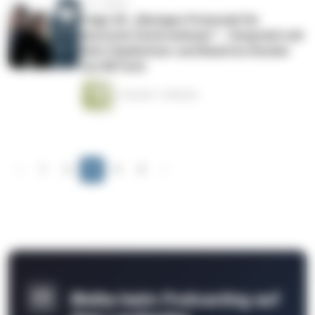
vor 2 Jahren
Folge 20: „Riesiges Potenzial für
deutsche Unternehmen“ – Gespräch mit
Sylvi Claußnitzer und Beatrice Decker
von RETech
1 Stunde 11 Minuten
‹
1
2
3
4
5
›
Bleibe beim Podcasting auf