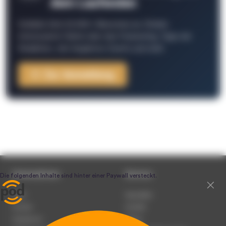
dem Laufenden
Schließe Dich 26.000+ Menschen an. Erhalte
interessante Fakten über das Podcasting, Tipps der
Redaktion, Job-Angebote, Events und mehr.
Zur Anmeldung
Unternehmen
Service
Team
Newsletter
Karriere
Kontakt
Impressum
Presse