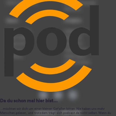
Werben auf podcast.de
Nutzungsbedingungen
Datenschutz
Dienst
Produkte
Podcast anmelden
Podcast-Beratung
Podcast hochladen
Podcast-Jobs
Podcast-Events
Podcast-Push
Registrierung
Podcast-Werbung
Anmeldung
Podcast-Agentur
Podcast-Produktion
podcast.de ~ 2004-2026