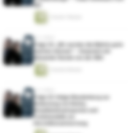
BDI
1 Stunde 7 Minuten
vor 2 Jahren
Folge 24: „Wir werden die Märkte grün
machen müssen“ – Gespräch mit
Alexander Bonde von der DBU
1 Stunde 6 Minuten
vor 2 Jahren
Folge 23: Helge Wendenburg zur
Bedeutung von ReUse,
Rezyklateinsatzquoten und
Fondsmodelle zur
Herstellverantwortung