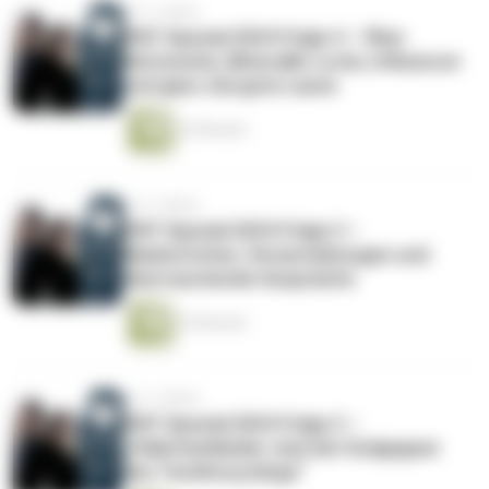
vor 2 Jahren
IFAT-Spezial 2024 Folge 4 – Über
Netzwerke, Mineralik-Lords, Influencer
und ganz viel gute Laune
34 Minuten
vor 2 Jahren
IFAT-Spezial 2024 Folge 3 –
Maskottchen, Veranstaltungen und
überraschende Gespräche
35 Minuten
vor 2 Jahren
IFAT-Spezial 2024 Folge 2 –
„Pailettenkleider sind der Endgegner
des Textilrecyclings“