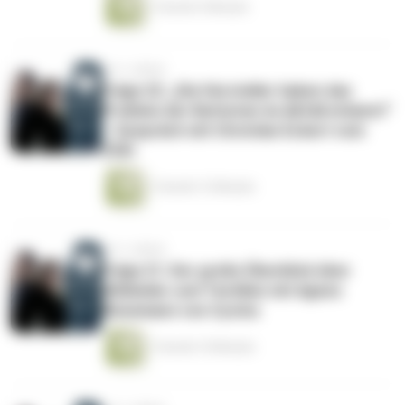
1 Stunde 5 Minuten
vor 2 Jahren
Folge 22: „Die Hersteller haben das
Problem der Batterien im Abfall erkannt“
– Gespräch mit Christian Eckert vom
ZVEI
1 Stunde 12 Minuten
vor 2 Jahren
Folge 21: Der große Überblick über
Altkleider und Textilien mit Agnes
Bünemann von Cyclos
1 Stunde 10 Minuten