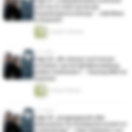
Folge 27: „Lobbyaktivitäten in Brüssel
noch nie so stark wie bei der
Verpackungsverordnung“ – Julia Blees
im Gespräch
1 Stunde 12 Minuten
vor 2 Jahren
Folge 26: „Wir müssen noch besser
verstehen, was bei Abfallvermeidung
wirklich funktioniert“ – Henning Wilts im
Gespräch
1 Stunde 5 Minuten
vor 2 Jahren
Folge 25: „Ausgangspunkt aller
Diskussionen für Kreislaufwirtschaft ist
Produktdesign“ – Claas Oehlmann vom