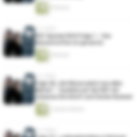
35 Minuten
vor 2 Jahren
IFAT-Spezial 2024 Folge 1 – Das
Klassentreffen ist gestartet
30 Minuten
vor 2 Jahren
Folge 28: „Die Messe platzt aus allen
Nähten“ – Ausblick auf die IFAT mit
Johannes Kirchhoff und Stefan Rummel
1 Stunde 3 Minuten
vor 2 Jahren