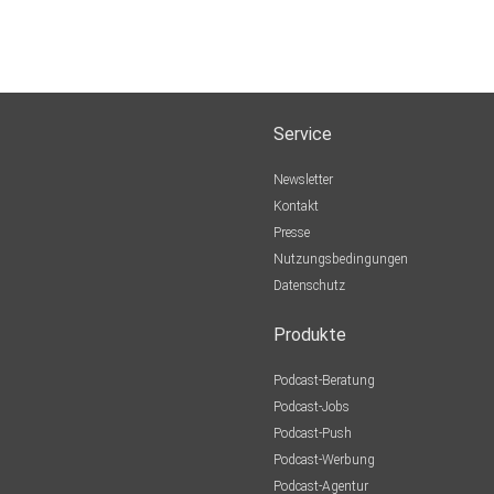
Service
Newsletter
Kontakt
Presse
Nutzungsbedingungen
Datenschutz
Produkte
Podcast-Beratung
Podcast-Jobs
Podcast-Push
Podcast-Werbung
Podcast-Agentur