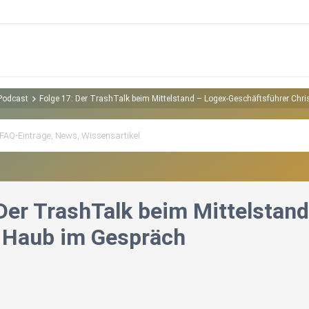
 Podcast
Folge 17: Der TrashTalk beim Mittelstand – Logex-Geschäftsführer Chr
 Der TrashTalk beim Mittelstan
 Haub im Gespräch