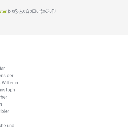
uten
0
0
0
0
0
0
der
ens der
Wilfer in
hristoph
cher
n
ibler
che und