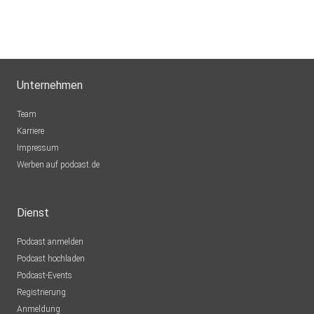
Unternehmen
Team
Karriere
Impressum
Werben auf podcast.de
Dienst
Podcast anmelden
Podcast hochladen
Podcast-Events
Registrierung
Anmeldung