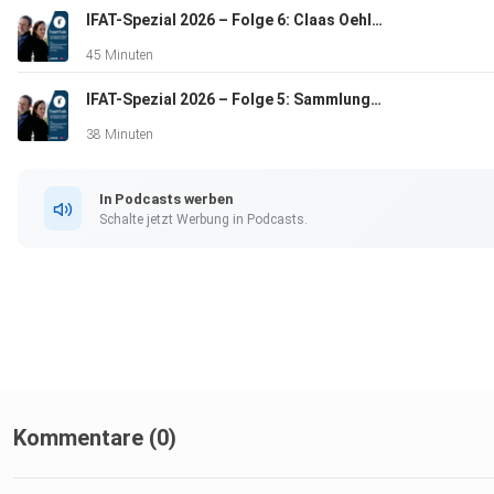
IFAT-Spezial 2026 – Folge 6: Claas Oehlmann, Matthias Harms und Andreas Bruckschen zur BDI-Studie und BDE-Zukunft
45 Minuten
IFAT-Spezial 2026 – Folge 5: Sammlung und Verwertung von Textilien – Neue Ideen mit Crcl und Turns
38 Minuten
In Podcasts werben
Schalte jetzt Werbung in Podcasts.
Kommentare (0)