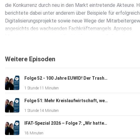
die Konkurrenz durch neu in den Markt eintretende Akteure. 
berichtete dabei unter anderem über Beispiele für erfolgreic
Digitalisierungsprojekte sowie neue Wege der Mitarbeiterge
angesichts des wachsenden Fachkräftemangels. Apropos
Mitarbeitergewinnung und Fachkräftemangel: Selbst den
TrashTalk-Moderatoren wurden Praktika-Angebote unterbrei
zumindest einem. Im ersten Teil der neuen Folge schauen Juli
Weitere Episoden
Hobohm und Tom Wilfer auf die gegenwärtig schwierige Lag
Kunststoffrecycling. Eine Reihe von Meldungen verdeutlicht 
Probleme, denen die Unternehmen gegenwärtig beim Absatz i
Folge 52 - 100 Jahre EUWID! Der TrashTalk feiert mit!
Rezyklate gegenüberstehen. Außerdem streifen die beiden 
1 Stunde 11 Minuten
die jüngsten Entwicklungen auf dem Stahlschrottmarkt und 
die aktuelle Lage bei der Klärschlammverwertung. Weitere 
Folge 51: Mehr Kreislaufwirtschaft, weniger Vorschlaghammer – Christina Dornack und Leonie Dahlmann zu Gast
sind gebrauchte Windeln und ihre Eignung als Baumaterial sow
1 Stunde 14 Minuten
Stürze in Bunker von Müllverbrennungsanlagen.
IFAT-Spezial 2026 – Folge 7: „Wir hatten noch nie so viele Aussteller“ – Messeabschluss mit Philipp Eisenmann
18 Minuten