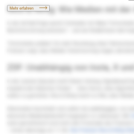
Nice & Nötig: Wie Medien mit der
In der Auftaktfolge spricht Schneider mit Maria Timtschenk
Berichterstattung einsickert – und wie Redaktionen dem b
Timtschenko plädiert für mehr Einordnung, klare Faktenchec
Podcast zeigt, dass Medien Verantwortung tragen, demokrati
ZDF: Unabhängig von Insta, X und
In der zweiten Episode stellt Robert Amlung, Digitalbeauft
respektvolle Debatten fördert – ohne Hetze, ohne Algorithm
selbst zu gestalten.
Nice & Nötig
macht so Mut, über Medien 
Übermedien
beschreibt sich selbst als unabhängiges, von se
deutsche Medienlandschaft insgesamt zu verbessern. Mit
H
wenn gestalterisch noch nicht alle Potenziale des Podcasts 
– immer dienstags um 11 Uhr.
Den Podcast
Nice & Nötig
find