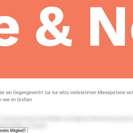
r ein Gegengewicht zur nur allzu verbreiteten Miesepeterei setz
n wie im Großen.
, Verantwortung in den Medien und digitale Alternativen jensei
ukunftsfähig zu machen.