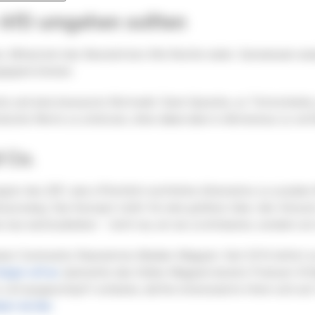
 AfD umgehen sollten
o, Mitautorin des Newsletters
Wie Rechte reden
. Gemeinsam anal
egegnen können.
ks und eine bewusste Wortwahl. Denn Sprache, so Timtschenko, 
sche Werte zu schützen, ohne dabei aber in Aktivismus zu verfa
 Co.
ragter des
ZDF
, eine öffentlich-rechtliche Alternative zu sozialen
uszwang. Das Konzept steht für eine größere Idee: den Versuch
neu nachzudenken – nicht nur, um sie zu kritisieren, sondern um
iner Community finanziertes Medien-Magazin. Seit 2016 liefert e
olger ruft an
sammelte das Online-Magazin bereits Podcast-Erfa
voll ausgeschöpft scheinen, dürfen interessierte Hörer sich auf
est du hier.