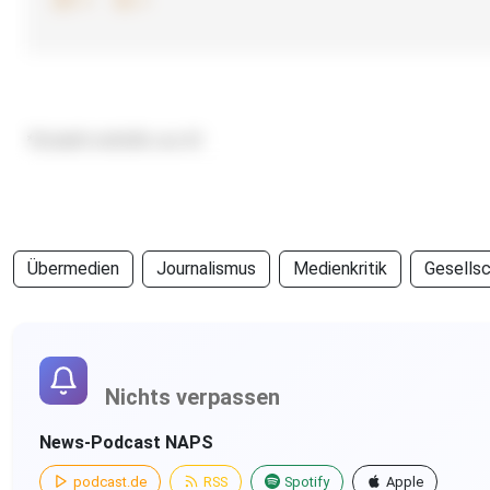
4
0
*Erstellt mithilfe von KI
Übermedien
Journalismus
Medienkritik
Gesells
Nichts verpassen
News-Podcast NAPS
podcast.de
RSS
Spotify
Apple