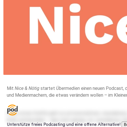
Mit
Nice & Nötig
startet
Übermedien
einen neuen Podcast, de
und Medienmachern, die etwas verändern wollen – im Kleine
In der ersten Staffel geht es um konstruktiven Journalismus
Kritik wichtig bleibt – aber nicht genügt, um Journalismus z