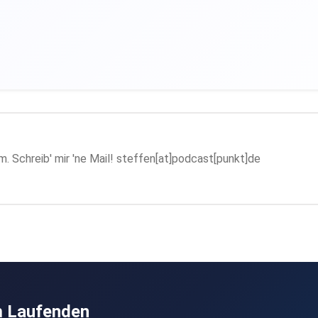
. Schreib' mir 'ne Mail! steffen[at]podcast[punkt]de
m Laufenden