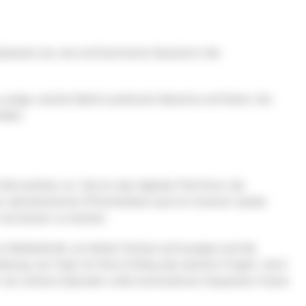
ysieren sie, wie rechtsextreme Sprache in die
präge, welche Macht politische Narrative entfalten. Der
llen.
 Netzwerken vor. Ziel ist eine digitale Plattform, die
, demokratische Öffentlichkeit auch im Internet wieder
 sie besser zu machen.
s Medienkritik, um blinde Flecken aufzuzeigen und die
hrung, nun folgt mit
Nice & Nötig
das nächste Projekt. Auch
 vier weitere Episoden voller konstruktiver Gespräche freuen