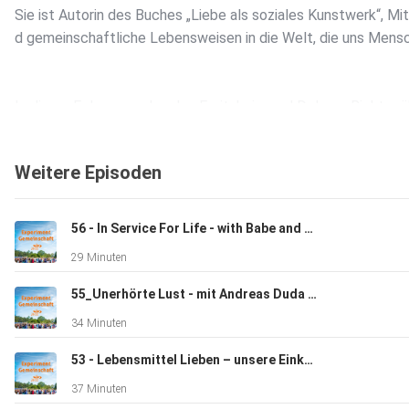
Sie ist Autorin des Buches „Liebe als soziales Kunstwerk“, Mi
d gemeinschaftliche Lebensweisen in die Welt, die uns Men
In dieser Folge sprechen Ina Froitzheim und Dolores Richter ü
eßt. Dolores erklärt, worum es sich bei diesem Modell handelt
Weitere Episoden
Dabei beantwortet sie auch folgende Fragen und erläutert,
56 - In Service For Life - with Babe and Ahmed
29 Minuten
Wie wurde in den Anfangsjahren im ZEGG an der Liebe gefors
55_Unerhörte Lust - mit Andreas Duda und Steffi Burmeister
34 Minuten
Was sind die sechs Aspekte der Liebe und was bedeuten sie?
53 - Lebensmittel Lieben – unsere Einkäuferinnen im ZEGG
37 Minuten
Welche Quellen können wir nutzen, die uns beim Gelingen der 