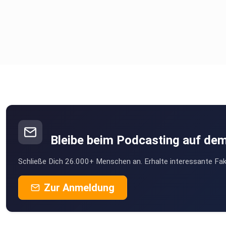
zegg.de/de/wissen-medien/zegg-podcast#item-3-gelingt-lieb
Videos auf youtube.com/@ZEGGvideos
Dolores Richter: Lieben ist politisch.
youtube.com/watch?v=BXAAhDO35E8
Bleibe beim Podcasting auf de
Schließe Dich 26.000+ Menschen an. Erhalte interessante Fak
Mehr über das ZEGG erfährst du
Zur Anmeldung
hier:www.zegg.dehttps://www.instagram.com/zegg.gemeins
www.linkedin.com/in/zegg-bildungszentrumhttps://www.