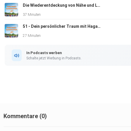
Die Wiederentdeckung von Nähe und Lebendigkeit – mit Jasmin Seipold
37 Minuten
Warum ist spirituelle Praxis eine Quelle für Liebesbeziehunge
51 - Dein persönlicher Traum mit Hagara, Adrian und Andrea
27 Minuten
Eros ist in uns allen – immer. Was bedeutet diese Aussage?
In Podcasts werben
Schalte jetzt Werbung in Podcasts.
Wie erreichen wir den Zustand, in dem wir lieben können und u
Weiterführende Links:
Kommentare (0)