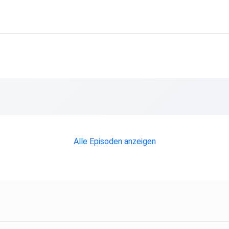
n?
ns selbst geliebt fühlen?
Alle Episoden anzeigen