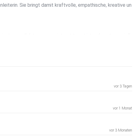
eiterin. Sie bringt damit kraftvolle, empathische, kreative un
in das nun Erfahrung aus vielen Jahren Liebesforschung einfli
rieden möglich macht.
kte_der_Liebe_-_Mit_Dolores_Richter_.mp3
vor 3 Tagen
vor 1 Monat
vor 3 Monaten