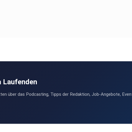
e-leichter-in-gemeinschaft-mit-dolores-richter
m Laufenden
ten über das Podcasting, Tipps der Redaktion, Job-Angebote, Even
chafthttps://www.facebook.com/zegg.gemeinschaft
youtube.com/channel/UCaOeP_eYCvbRJ8fV1zKKASQ