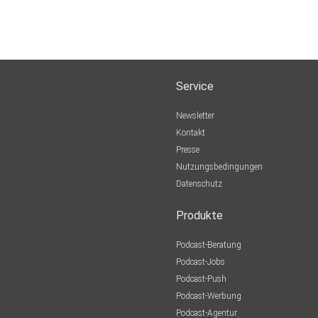
Service
Newsletter
Kontakt
Presse
Nutzungsbedingungen
Datenschutz
Produkte
Podcast-Beratung
Podcast-Jobs
Podcast-Push
Podcast-Werbung
Podcast-Agentur