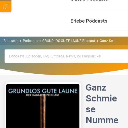
Erlebe Podcasts
Startseite
Podcasts
GRUNDLOS GUTE LAUNE Podcast
Ganz Schmiese 
Ganz
Schmie
se
Numme