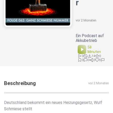
r
vor 2 Monaten
Ein Podcast auf
Akkubetrieb
58
Minuten
0
14
0
0
0
0
0
Beschreibung
vor 2 Monaten
Deutschland bekommt ein neues Heizungsgesetz, Wulf
Schmiese stellt