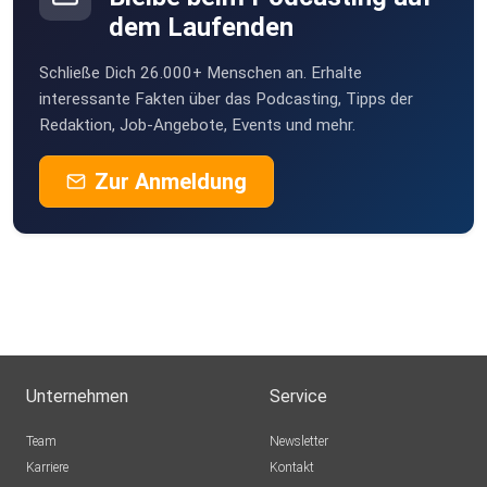
wilmaaa
dem Laufenden
Moers
Schließe Dich 26.000+ Menschen an. Erhalte
Amok71
interessante Fakten über das Podcasting, Tipps der
Zellingen
Redaktion, Job-Angebote, Events und mehr.
e3yex5ye
Zur Anmeldung
vwnh67kz
Wuseline
Lidadine
Mainz
Unternehmen
Service
tcqyxe98
Team
Newsletter
Krefeld
Karriere
Kontakt