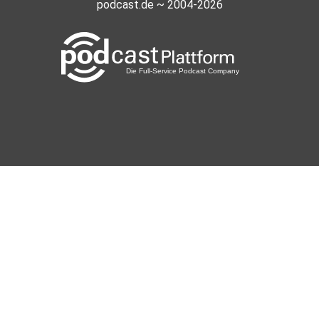
Ferrolina
podcast.de ~ 2004-2026
Euskirchen
caresteen
Oppenheim
Gitte1956
Langenzenn
Traumer
Bremen
9e5ka1yg
by6e53qh
seidelthomas
Hameln
Amboga