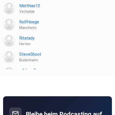
Matthias13
Vechelde
RolfHoege
Mannheim
Ritatady
Herten
SteveShoot
Budenheim
q4skrzg5
Dreieich
Daonoi
Peine
Venema
Nastätten
Bleibe beim Podcasting auf