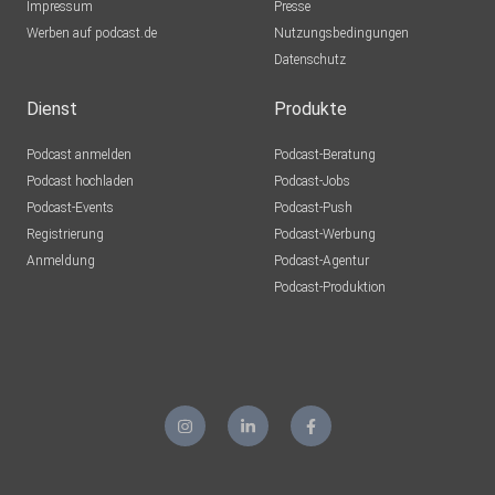
Impressum
NellieFin
Presse
Werben auf podcast.de
Waldsee
Nutzungsbedingungen
Datenschutz
Saxophonia
Herne
Dienst
Produkte
Podcast anmelden
Podcast-Beratung
Nirakenhah
Podcast hochladen
Podcast-Jobs
Podcast-Events
Podcast-Push
djtekwar
Registrierung
Podcast-Werbung
Börlin
Anmeldung
Podcast-Agentur
Abby2025
Podcast-Produktion
Wegberg
Jac68
Weingarten
Toeroeoe
Halstenbek