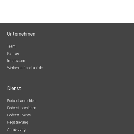
Unternehmen
Team
Karriere
Impressum
Werben auf podcast.de
Dienst
Podcast anmelden
Podcast hochladen
Podcast-Events
Registrierung
Anmeldung