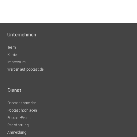
Unternehmen
Team
Karriere
Impressum
Werben auf podcast.de
Dienst
Podcast anmelden
Podcast hochladen
Podcast-Events
Registrierung
Anmeldung