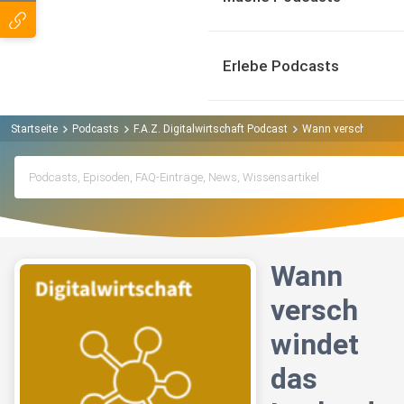
Erlebe Podcasts
Startseite
Podcasts
F.A.Z. Digitalwirtschaft Podcast
Wann verschwindet d
Wann
versch
windet
das