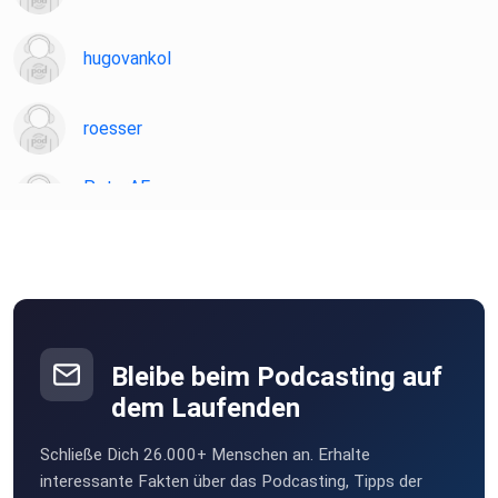
hugovankol
roesser
PeterAF
Essen
JoergS
ghospach
Gammertingen
Bleibe beim Podcasting auf
willistvv
dem Laufenden
Karlsruhe
Schließe Dich 26.000+ Menschen an. Erhalte
Felix1928
interessante Fakten über das Podcasting, Tipps der
Düsseldorf