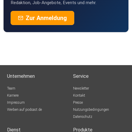
Redaktion, Job-Angebote, Events und mehr.
MSWMGPodcast
Zur Anmeldung
Düsseldorf
Unternehmen
Service
Team
Newsletter
Karriere
Kontakt
Impressum
Presse
Werben auf podcast.de
Nutzungsbedingungen
Datenschutz
Dienst
Produkte