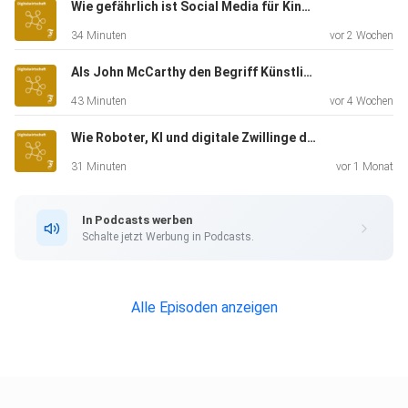
wird
Wie gefährlich ist Social Media für Kinder, Herr Korte?
zunehmend ein Technologie-Lieferant. Dieser will mit
34 Minuten
vor 2 Wochen
seiner
sogenannten "Turnkey Solution" eine schlüsselfertige
Als John McCarthy den Begriff Künstliche Intelligenz erdachte
Komplettlösung
43 Minuten
vor 4 Wochen
für autonome Fahrdienste anbieten, die auch andere
Wie Roboter, KI und digitale Zwillinge den Bau retten sollen
Städte und
Betreiber nutzen sollen. Doch wie weit ist MOIA wirklich?
31 Minuten
vor 1 Monat
Wovon
hängt ab, ob das klappt? Wann verschwindet das Lenkrad
In Podcasts werben
also
Schalte jetzt Werbung in Podcasts.
wirklich aus unseren Sammeltaxis?
Alle Episoden anzeigen