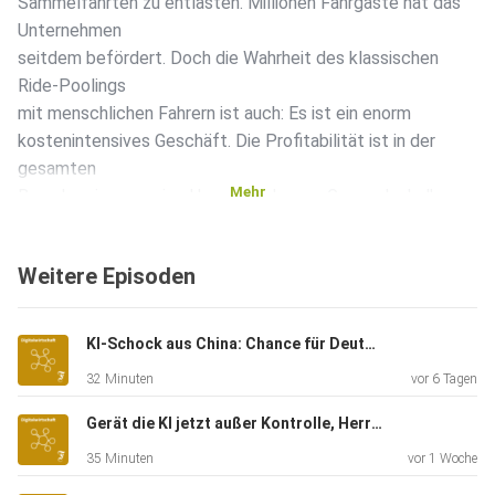
Sammelfahrten zu entlasten. Millionen Fahrgäste hat das
Unternehmen
seitdem befördert. Doch die Wahrheit des klassischen
Ride-Poolings
mit menschlichen Fahrern ist auch: Es ist ein enorm
kostenintensives Geschäft. Die Profitabilität ist in der
gesamten
Mehr
Branche eine massive Herausforderung. Genau deshalb
steht MOIA
jetzt vor der größten Transformation seiner noch jungen
Weitere Episoden
Geschichte.
Zusammen mit Volkswagen Nutzfahrzeuge und dem
Partner Mobileye
KI-Schock aus China: Chance für Deutschland?
bringt MOIA den ID. Buzz AD auf die Straße – ein
32 Minuten
vor 6 Tagen
autonomes
Fahrzeug, das einmal fahrerlos Passagiere befördern soll.
Gerät die KI jetzt außer Kontrolle, Herr Krüger?
Und nicht
35 Minuten
vor 1 Woche
nur das: Aus dem reinen Fahrdienstanbieter für Endkunden