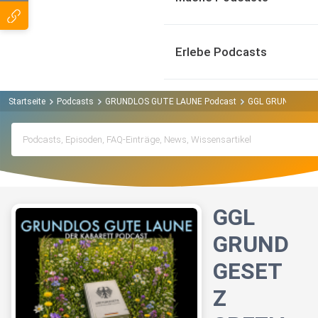
Erlebe Podcasts
Startseite
Podcasts
GRUNDLOS GUTE LAUNE Podcast
GGL GRUNDGESETZ
GGL
GRUND
GESET
Z