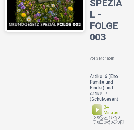
SPEZIA
L -
FOLGE
003
vor 3 Monaten
Artikel 6 (Ehe
Familie und
Kinder) und
Artikel 7
(Schulwesen)
34
Minuten
0
13
0
0
0
0
0