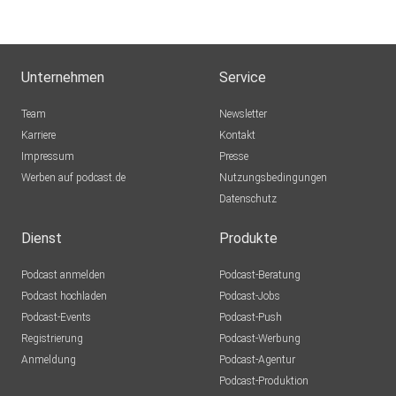
Wuseline
Lidadine
Mainz
Unternehmen
Service
tcqyxe98
Team
Newsletter
Krefeld
Karriere
Kontakt
Impressum
NellieFin
Presse
Werben auf podcast.de
Waldsee
Nutzungsbedingungen
Datenschutz
Saxophonia
Herne
Dienst
Produkte
Podcast anmelden
Podcast-Beratung
Nirakenhah
Podcast hochladen
Podcast-Jobs
Podcast-Events
Podcast-Push
djtekwar
Registrierung
Podcast-Werbung
Börlin
Anmeldung
Podcast-Agentur
Abby2025
Podcast-Produktion