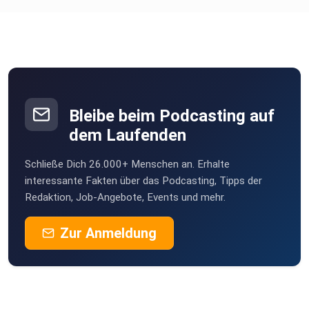
Dreieich
Daonoi
Peine
Venema
Nastätten
Bleibe beim Podcasting auf
wilmaaa
dem Laufenden
Moers
Schließe Dich 26.000+ Menschen an. Erhalte
Amok71
interessante Fakten über das Podcasting, Tipps der
Zellingen
Redaktion, Job-Angebote, Events und mehr.
e3yex5ye
Zur Anmeldung
vwnh67kz