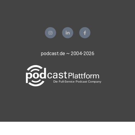
Wegberg
Jac68
Weingarten
Toeroeoe
Halstenbek
Ferrolina
podcast.de ~ 2004-2026
Euskirchen
caresteen
Oppenheim
Gitte1956
Langenzenn
Traumer
Bremen
9e5ka1yg