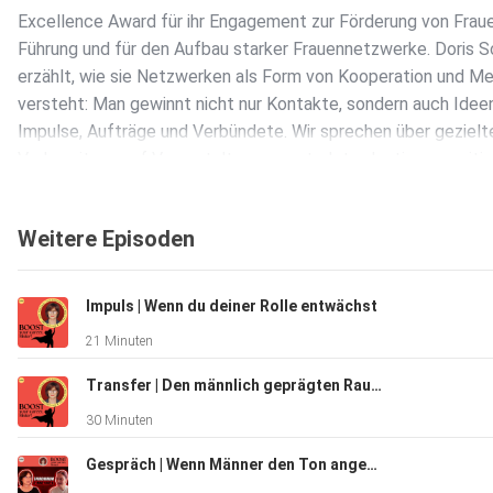
Excellence Award für ihr Engagement zur Förderung von Fraue
Führung und für den Aufbau starker Frauennetzwerke. Doris S
erzählt, wie sie Netzwerken als Form von Kooperation und M
versteht: Man gewinnt nicht nur Kontakte, sondern auch Ideen
Impulse, Aufträge und Verbündete. Wir sprechen über gezielt
Vorbereitung auf Veranstaltungen, gute Introductions, positi
Nachrede, Mentoring, formelle und informelle Netzwerke sow
LinkedIn als Plattform für Resonanz und strategische Sichtba
Weitere Episoden
Besonders stark ist ihre Haltung: Netzwerken ist kein
Gegeneinander, sondern eine zeitgemäße Form, gemeinsam m
erreichen. Dieser Podcast entsteht in Kooperation mit dem
Impuls | Wenn du deiner Rolle entwächst
Wirtschaftsmagazin sheconomy. Dieser Themenzyklus umfass
21 Minuten
Beziehungen aufbauen, die wirklich tragen 2/3 Netzwerken is
Gegenteil von Kämpfen | Doris Schulz, Preisträgerin des Wo
Transfer | Den männlich geprägten Raum gestalten
Excellence Awards der United Nations 3/3 Sichtbar wird, wer 
30 Minuten
alleine losgeht
Gespräch | Wenn Männer den Ton angeben | Susan Lehmann, Senior Project Managerin Verteidigungsindustrie