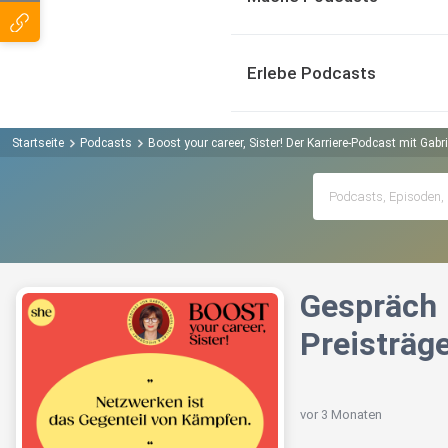
Erlebe Podcasts
Startseite
Podcasts
Boost your career, Sister! Der Karriere-Podcast mit Gab
Gespräch 
Preisträg
vor 3 Monaten