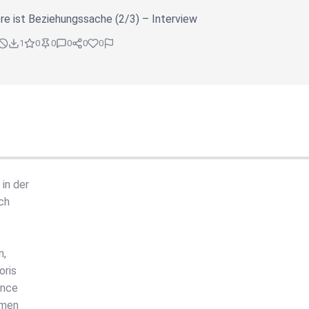
re ist Beziehungssache (2/3) – Interview
1
0
0
0
0
0
in der
Ich
n,
oris
ence
omen