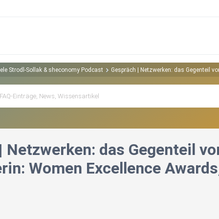
riele Strodl-Sollak & sheconomy Podcast
Gespräch | Netzwerken: das Gegenteil vo
| Netzwerken: das Gegenteil vo
erin: Women Excellence Awards