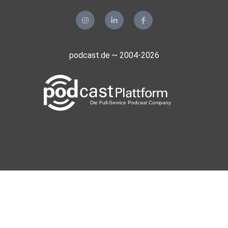
Weingarten
Toeroeoe
Halstenbek
Ferrolina
podcast.de ~ 2004-2026
Euskirchen
caresteen
Oppenheim
Gitte1956
Langenzenn
Traumer
Bremen
9e5ka1yg
by6e53qh