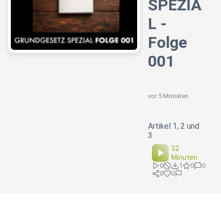
SPEZIA
L -
Folge
001
vor 5 Monaten
Artikel 1, 2 und
3
32
Minuten
0
1
0
0
0
0