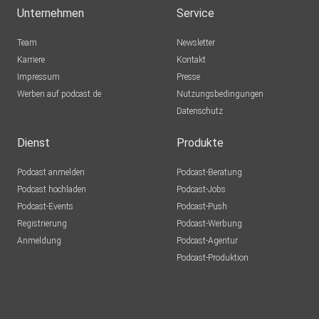
Mainz
Unternehmen
Service
tcqyxe98
Team
Newsletter
Krefeld
Karriere
Kontakt
Impressum
NellieFin
Presse
Werben auf podcast.de
Waldsee
Nutzungsbedingungen
Datenschutz
Saxophonia
Herne
Dienst
Produkte
Podcast anmelden
Podcast-Beratung
Nirakenhah
Podcast hochladen
Podcast-Jobs
Podcast-Events
Podcast-Push
djtekwar
Registrierung
Podcast-Werbung
Börlin
Anmeldung
Podcast-Agentur
Abby2025
Podcast-Produktion
Wegberg
Jac68