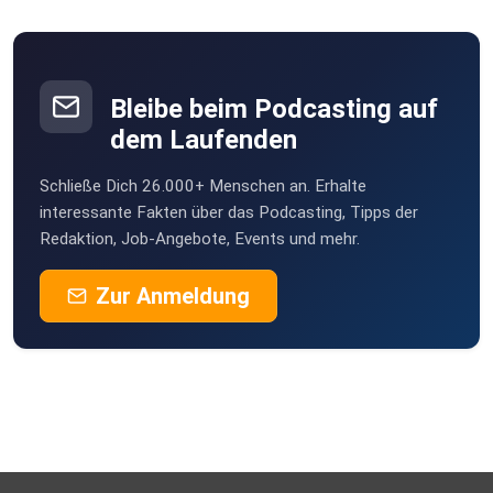
Peine
Venema
Nastätten
Bleibe beim Podcasting auf
wilmaaa
dem Laufenden
Moers
Schließe Dich 26.000+ Menschen an. Erhalte
Amok71
interessante Fakten über das Podcasting, Tipps der
Zellingen
Redaktion, Job-Angebote, Events und mehr.
e3yex5ye
Zur Anmeldung
vwnh67kz
Wuseline
Lidadine