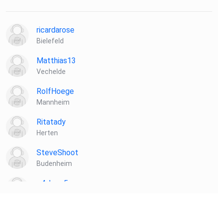
ricardarose
Bielefeld
Matthias13
Vechelde
RolfHoege
Mannheim
Ritatady
Herten
SteveShoot
Budenheim
q4skrzg5
Dreieich
Daonoi