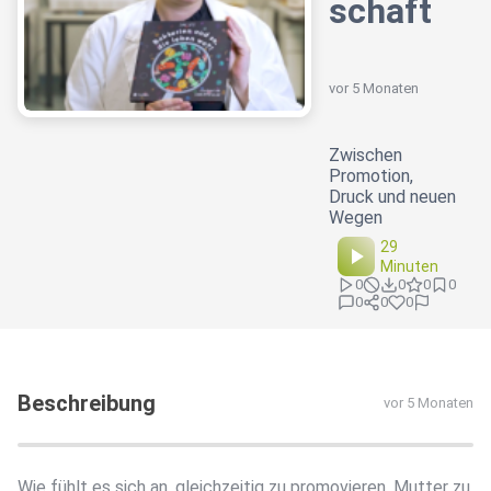
schaft
vor 5 Monaten
Zwischen
Promotion,
Druck und neuen
Wegen
29
Minuten
0
0
0
0
0
0
0
Beschreibung
vor 5 Monaten
Wie fühlt es sich an, gleichzeitig zu promovieren, Mutter zu