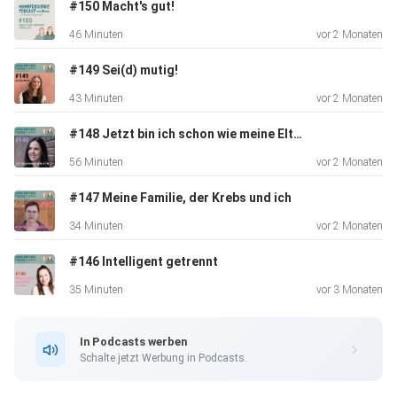
#150 Macht's gut!
Hauptverdienerin der Familie sind. Es geht um
46 Minuten
vor 2 Monaten
Mutterschutz,
fehlende Sicherheit, emotionale Belastungen – aber auch
#149 Sei(d) mutig!
um Kraft,
43 Minuten
vor 2 Monaten
Klarheit und den Mut, Hilfe anzunehmen. Gleichzeitig zeigt
diese
#148 Jetzt bin ich schon wie meine Eltern
Folge eine andere, kreative Seite: In der Elternzeit
56 Minuten
vor 2 Monaten
entstand Raum
fürs Schreiben. Johanna veröffentlicht heute Kinderbücher
#147 Meine Familie, der Krebs und ich
im
34 Minuten
vor 2 Monaten
Selbstpublishing und begeistert junge Leser*innen für
#146 Intelligent getrennt
Wissenschaft
– unter anderem für das Mikrobiom und die faszinierende
35 Minuten
vor 3 Monaten
Welt der
Bakterien. Denn: Bakterien sind nicht nur „böse“, sondern
In Podcasts werben
essenziell für unsere Gesundheit – und Kinder dürfen diese
Schalte jetzt Werbung in Podcasts.
Komplexität verstehen lernen. Eine Folge über strukturelle