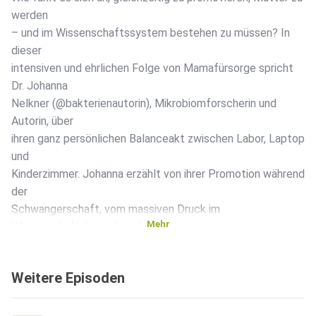
werden
– und im Wissenschaftssystem bestehen zu müssen? In
dieser
intensiven und ehrlichen Folge von Mamafürsorge spricht
Dr. Johanna
Nelkner (@bakterienautorin), Mikrobiomforscherin und
Autorin, über
ihren ganz persönlichen Balanceakt zwischen Labor, Laptop
und
Kinderzimmer. Johanna erzählt von ihrer Promotion während
der
Schwangerschaft, vom massiven Druck im
Mehr
Wissenschaftsbetrieb und von
Angststörungen, die sich in dieser herausfordernden Zeit
entwickelt
Weitere Episoden
haben. Sie spricht offen darüber, wie wenig unterstützend
viele
Strukturen für Mütter sind – insbesondere, wenn sie zudem