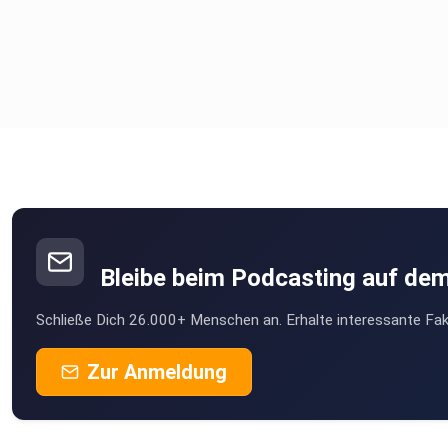
00:15:00 – Kann die Haftung für KI-Chatbots
wirksam ausgeschlossen werden?
00:21:00 – Macht es rechtlich einen
Unterschied, dass KI-Output als „menschlich“ wahrgenommen
00:24:00 – Halluzinationen vs.
Bleibe beim Podcasting auf de
Konfabulationen: Sind diese Begriffe zutreffend – und haben
Schließe Dich 26.000+ Menschen an. Erhalte interessante Fak
überhaupt einen Wirklichkeitsbezug?
Zur Anmeldung
00:28:00 – Rechtsfolgen unwahrer KI-Aussagen:
Können KI-Systeme .(Unternehmens-)Persönlichkeitsrechte
verletzen?