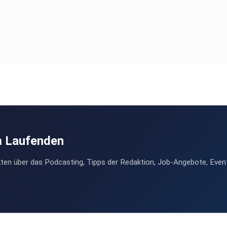
 wird?
m Laufenden
 KIs
ten über das Podcasting, Tipps der Redaktion, Job-Angebote, Even