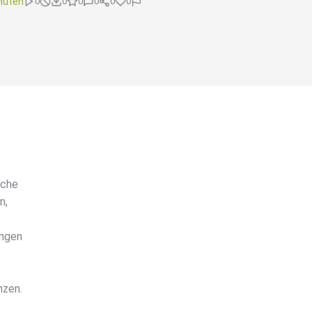
nuten
0
0
0
0
0
0
iche
n,
ungen
nzen.