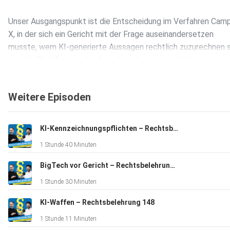
Unser Ausgangspunkt ist die Entscheidung im Verfahren Camp
X, in der sich ein Gericht mit der Frage auseinandersetzen
musste, wem KI-generierte Aussagen rechtlich zuzurechnen s
ob sich Plattformen durch technische oder rechtliche
Konstruktionen der Verantwortung entziehen können. Konkret
es um den Chat-Bot Grok auf Elon Musks Plattform X.
Weitere Episoden
Glaubwürdigkeit trotz „Halluzination“
KI-Chatbots unterscheiden sich von klassischen
KI-Kennzeichnungspflichten – Rechtsbelehrung 150
Informationsdiensten dadurch, dass sie nicht lediglich Inhalte
1 Stunde 40 Minuten
auffinden oder ordnen, sondern eigenständig formulieren. Ihre
„menschlich“ wirkende Ausgabe verstärkt das Vertrauen der 
BigTech vor Gericht – Rechtsbelehrung 149
und verschiebt damit die rechtliche Bewertung.
1 Stunde 30 Minuten
KI-Waffen – Rechtsbelehrung 148
Begriffe wie „Halluzination“ oder „Konfabulation“ (Buch von
1 Stunde 11 Minuten
Katharina Zweig) verdecken dabei eher das eigentliche Probl