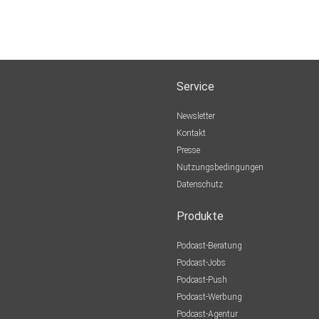
Service
Newsletter
Kontakt
Presse
Nutzungsbedingungen
Datenschutz
Produkte
Podcast-Beratung
Podcast-Jobs
Podcast-Push
Podcast-Werbung
Podcast-Agentur