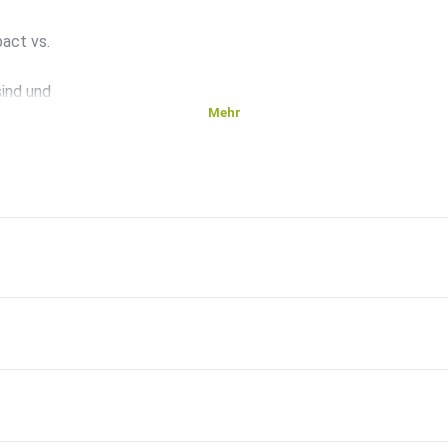
act vs.
ind und
Mehr
 ging
Nutzer
em –