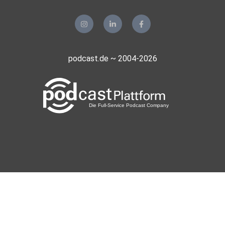
von Endgeräten, Beschlagnahme von Daten &
Kommunikationsüberwachung
00:33:30 – Erzwungene biometrische Entsperrung
podcast.de ~ 2004-2026
– darf man sich dagegen wehren?
00:37:30 – Welche Rechtsgrundlage gibt es für
die Zwangsentsperrung?
00:45:00 – Technikoffenheit und kreative
Rechtsauslegung: eine Blankovollmacht für
Ermittlungsbehörden?
00:53:50 – Ein Fall für das