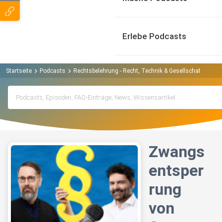
Erlebe Podcasts
Startseite
Podcasts
Rechtsbelehrung - Recht, Technik & Gesellschaft Podca
Zwangs
entsper
rung
von