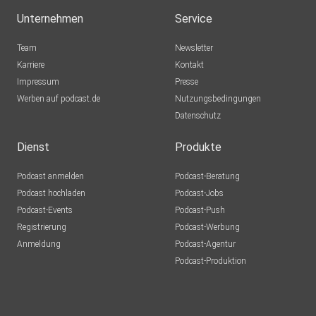
Selbstbelastungsfreiheit
Unternehmen
Service
Team
Newsletter
00:16:45 – Dreiklang: Freiwilliger Zugang,
Karriere
Kontakt
biometrische Entsperrung, technischer Zugriff ohne
Impressum
Presse
Mitwirkung
Werben auf podcast.de
Nutzungsbedingungen
des Besitzers
Datenschutz
Dienst
Produkte
00:18:00 – Das Smartphone als zentraler
Podcast anmelden
Podcast-Beratung
Datenpunkt des modernen Menschen
Podcast hochladen
Podcast-Jobs
Podcast-Events
Podcast-Push
Registrierung
Podcast-Werbung
00:24:00 – Zufallsfunde im Strafverfahren –
Anmeldung
Podcast-Agentur
dürfen sie verwertet werden?
Podcast-Produktion
00:27:00 – Technisches Aufbrechen, Durchsuchen