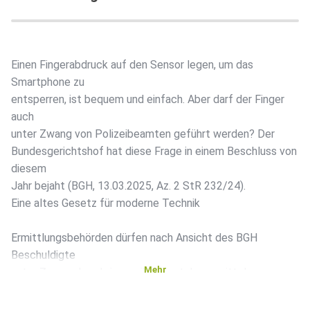
Einen Fingerabdruck auf den Sensor legen, um das
Smartphone zu
entsperren, ist bequem und einfach. Aber darf der Finger
auch
unter Zwang von Polizeibeamten geführt werden? Der
Bundesgerichtshof hat diese Frage in einem Beschluss von
diesem
Jahr bejaht (BGH, 13.03.2025, Az. 2 StR 232/24).
Eine altes Gesetz für moderne Technik
Ermittlungsbehörden dürfen nach Ansicht des BGH
Beschuldigte
Mehr
unter Zwang dazu bringen, ihr Smartphone mittels
biometrischer
Verfahren freizuschalten. Begründet wird dies mit einer