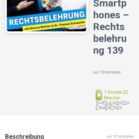
Smartp
hones –
Rechts
belehru
ng 139
vor 10 Monaten
1 Stunde 22
Minuten
0
0
0
0
0
0
0
Beschreibung
vor 10 Monaten