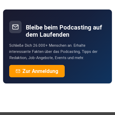
Sicherungen wirklich die beste Wahl?
Wir bedanken uns herzlich bei unserem Gast und wünschen
wie immer
Bleibe beim Podcasting auf
viel Vergnügen beim Hören.
dem Laufenden
Zeitmarken
Schließe Dich 26.000+ Menschen an. Erhalte
interessante Fakten über das Podcasting, Tipps der
Redaktion, Job-Angebote, Events und mehr.
00:00:00 – Einführung ins Thema und
Vorstellung des Gastes
Zur Anmeldung
00:09:40 – „Freiwillige“ Entsperrung unter
psychischem Druck – ist die Einwilligung wirksam?
00:15:00 – Grundsatz der