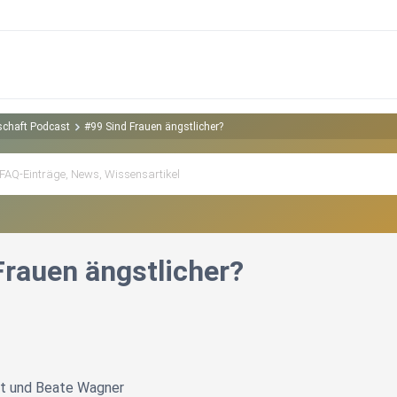
rschaft Podcast
#99 Sind Frauen ängstlicher?
Frauen ängstlicher?
gt und Beate Wagner