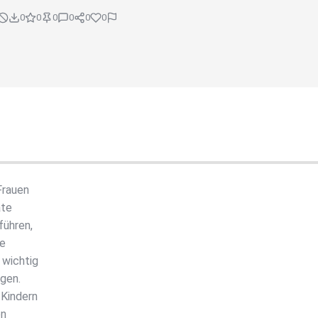
0
0
0
0
0
0
Frauen
ate
führen,
ie
 wichtig
ngen.
 Kindern
en