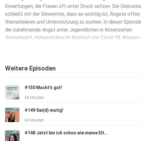
Erwartungen, die Frauen oft unter Druck setzen. Die Diskussi
schließt mit der Erkenntnis, dass es wichtig ist, Ängste offen
thematisieren und Unterstützung zu suchen. In dieser Episode
die zunehmende Angst unter Jugendlichen in Krisenzeiten
thematisiert, insbesondere im Kontext von Covid-19, Kriegen
sozialen Medien. Die Rolle von Frauen in der Gesellschaft und 
Neigung, sich um andere zu kümmern, wird hervorgehoben. Zu
die Gefährdung von Mädchen durch Social Media und die dami
Weitere Episoden
verbundenen unrealistischen Schönheitsideale diskutiert.
Abschließend werden Bewältigungsmechanismen für Angst vo
einschließlich Selbsthilfe und Therapie, sowie die Bedeutung
#150 Macht's gut!
Meditation und Achtsamkeit.
46 Minuten
#149 Sei(d) mutig!
43 Minuten
#148 Jetzt bin ich schon wie meine Eltern