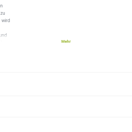
on
 zu
 wird
 und
Mehr
ihre
dem wird
t
rgestellt,
 von