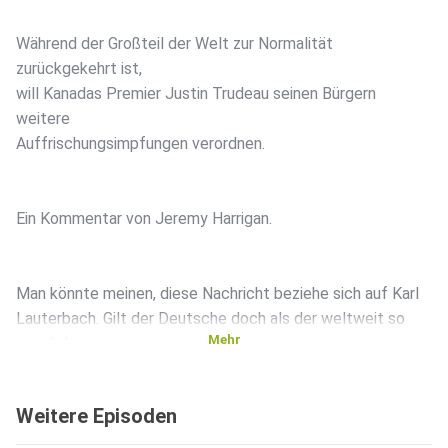
Während der Großteil der Welt zur Normalität
zurückgekehrt ist,
will Kanadas Premier Justin Trudeau seinen Bürgern
weitere
Auffrischungsimpfungen verordnen.
Ein Kommentar von Jeremy Harrigan.
Man könnte meinen, diese Nachricht beziehe sich auf Karl
Lauterbach. Gilt der Deutsche doch als der weltweit so
Mehr
ziemlich
letzte Zeuge Coronas, der seiner Bevölkerung auch noch im
nächsten Winter partout eine Wiederauflage des
Weitere Episoden
Maßnahmen-Terrors
aufdrücken will. Tatsächlich geht es aber um ein großes