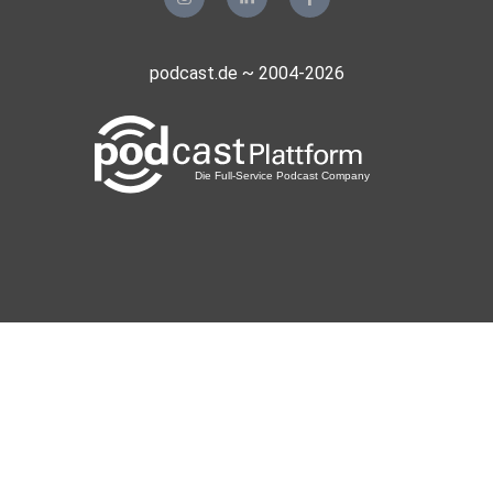
Die apolut-App steht auch zum Download (als sogenannte
Standalone- oder APK-App) auf unserer Homepage zur
podcast.de ~ 2004-2026
Verfügung. Mit
diesem Link können Sie die App auf Ihr Smartphone
herunterladen:
https://apolut.net/apolut_app.apk
+++
Abonnieren Sie jetzt den apolut-Newsletter:
https://apolut.net/newsletter/
+++