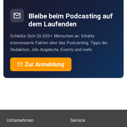
harter Arbeiter sein und der Autorität immer blinden
Scoob
Gehorsam
Buxtehude
leisten....weiterlesen hier:
Bleibe beim Podcasting auf
Annemaria
https://apolut.net/die-booster-tyrannei-von-jeremy-
dem Laufenden
Wehr
harrigan/
Schließe Dich 26.000+ Menschen an. Erhalte
Giniwin
interessante Fakten über das Podcasting, Tipps der
München
Redaktion, Job-Angebote, Events und mehr.
+++
drberti
Zur Anmeldung
R_M: Bisch
Danke an Rubikon für das Recht zur Veröffentlichung.
+++
Dieser Beitrag erschien am 27. September 2021 im Rubikon
Unternehmen
Service
–