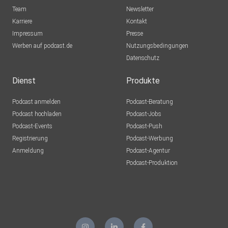
Magazin für die kritische Masse
Team
Newsletter
Karriere
Kontakt
Impressum
Presse
+++
Werben auf podcast.de
Nutzungsbedingungen
Datenschutz
Bildquelle: Billion Photos /shutterstock
Dienst
Produkte
Podcast anmelden
Podcast-Beratung
Podcast hochladen
Podcast-Jobs
+++
Podcast-Events
Podcast-Push
Registrierung
Podcast-Werbung
Anmeldung
Podcast-Agentur
Apolut ist auch als kostenlose App für Android- und iOS-
Podcast-Produktion
Geräte
verfügbar! Über unsere Homepage kommen Sie zu den
Stores von
Apple und Huawei. Hier der Link: https://apolut.net/app/