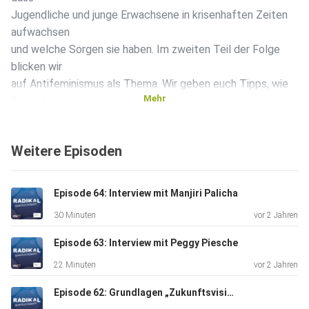
Jugendliche und junge Erwachsene in krisenhaften Zeiten
aufwachsen
und welche Sorgen sie haben. Im zweiten Teil der Folge
blicken wir
auf Antifeminismus als Thema. Wir geben euch Tipps, wie
Mehr
ihr euch
als Privatperson oder politische Bildner*in mit
antifeministischen
Weitere Episoden
Aussagen umgehen könnt und wo ihr hilfreiche
Informationen zum
Thema findet. Inhalts-Notiz: In diesem Podcast werden
Episode 64: Interview mit Manjiri Palicha
gesellschaftliche Macht- und Gewaltverhältnisse
30 Minuten
vor 2 Jahren
thematisiert, die
vor dem Hintergrund von Kolonialismus, Rassismus,
Episode 63: Interview mit Peggy Piesche
Kapitalismus und
22 Minuten
vor 2 Jahren
Patriarchat einzuordnen sind. Bestehende Sorgen von
Jugendlichen in
Episode 62: Grundlagen „Zukunftsvisionen“
Bezug auf Inflation, Krieg in Europa und Klimakatastrophen