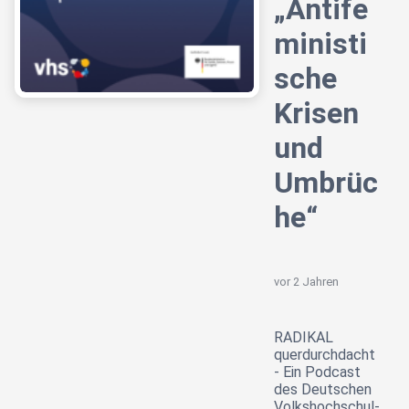
„Antife
ministi
sche
Krisen
und
Umbrüc
he“
vor 2 Jahren
RADIKAL
querdurchdacht
- Ein Podcast
des Deutschen
Volkshochschul-