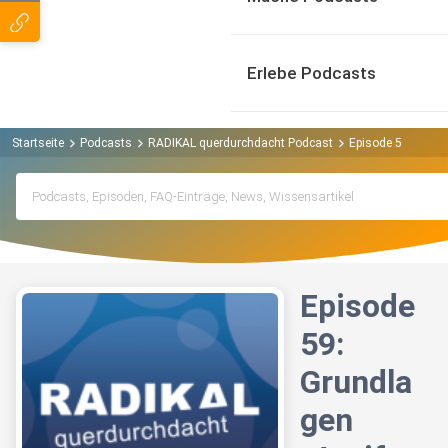
Erlebe Podcasts
Startseite
Podcasts
RADIKAL querdurchdacht Podcast
Episode 59: Grund
Episode
59:
Grundla
gen