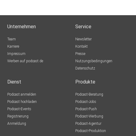
Unternehmen
Service
Team
Newsletter
Karriere
Kontakt
Impressum
Presse
Werben auf podcast.de
Nutzungsbedingungen
Datenschutz
Dienst
Produkte
Podcast anmelden
Podcast-Beratung
Podcast hochladen
Podcast-Jobs
Podcast-Events
Podcast-Push
Registrierung
Podcast-Werbung
Anmeldung
Podcast-Agentur
Podcast-Produktion