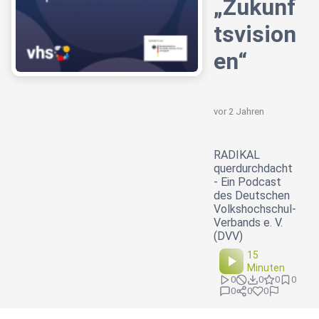
„Zukunf
tsvision
en“
vor 2 Jahren
RADIKAL
querdurchdacht
- Ein Podcast
des Deutschen
Volkshochschul-
Verbands e. V.
(DVV)
15
Minuten
0
0
0
0
0
0
0