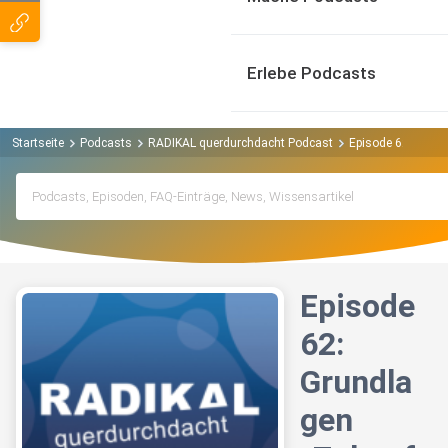
Erlebe Podcasts
Startseite
Podcasts
RADIKAL querdurchdacht Podcast
Episode 62: Grund
Episode
62:
Grundla
gen