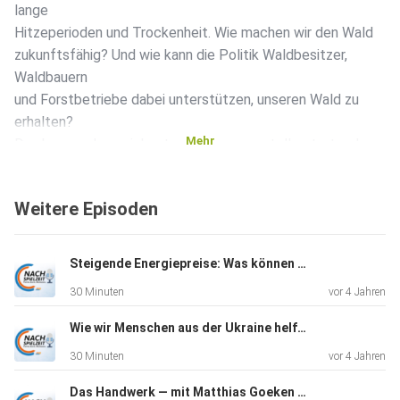
lange
Hitzeperioden und Trockenheit. Wie machen wir den Wald
zukunftsfähig? Und wie kann die Politik Waldbesitzer,
Waldbauern
und Forstbetriebe dabei unterstützen, unseren Wald zu
erhalten?
Mehr
Das besprechen wir heute mit unserem stellvertretenden
Fraktionsvorsitzenden und Waldexperten Rainer Deppe und
Berno von
Weitere Episoden
Landsberg-Velen, 2. stellvertretender Vorsitzender des
Waldbauernverbandes und Geschäftsführer des
Holzkontors im
Steigende Energiepreise: Was können wir tun um zu entlasten? — mit Dr. Christian Untrieser & Holger Gassner
Rhein-Berg-Siegerland.
30 Minuten
vor 4 Jahren
Wie wir Menschen aus der Ukraine helfen können — mit Heike Wermer & Dr. Sascha Rolf Lüder
30 Minuten
vor 4 Jahren
Das Handwerk — mit Matthias Goeken & Andreas Ehlert