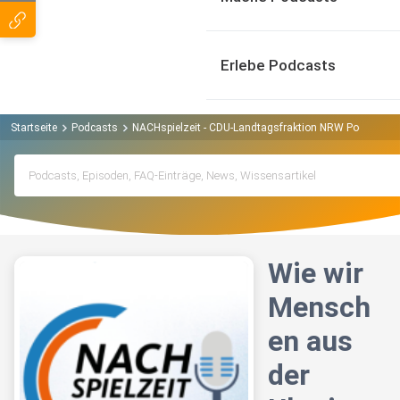
Erlebe Podcasts
Startseite
Podcasts
NACHspielzeit - CDU-Landtagsfraktion NRW Podcast
Wie wir
Mensch
en aus
der