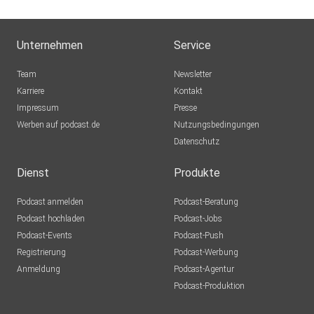
Unternehmen
Service
Team
Newsletter
Karriere
Kontakt
Impressum
Presse
Werben auf podcast.de
Nutzungsbedingungen
Datenschutz
Dienst
Produkte
Podcast anmelden
Podcast-Beratung
Podcast hochladen
Podcast-Jobs
Podcast-Events
Podcast-Push
Registrierung
Podcast-Werbung
Anmeldung
Podcast-Agentur
Podcast-Produktion