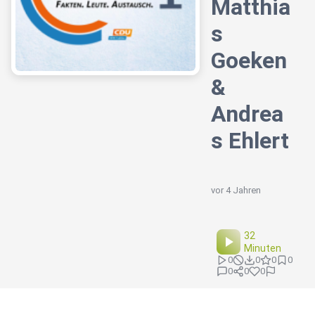
Matthia
s
Goeken
&
Andrea
s Ehlert
vor 4 Jahren
32
Minuten
0
0
0
0
0
0
0