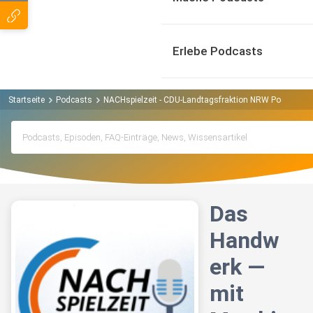
Erlebe Podcasts
Startseite
Podcasts
NACHspielzeit - CDU-Landtagsfraktion NRW Podcast
Das
Handw
erk —
mit