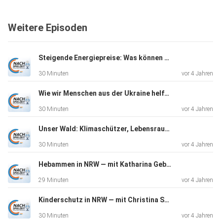
Weitere Episoden
Steigende Energiepreise: Was können wir tun um zu entlasten? — mit Dr. Christian Untrieser & Holger Gassner
30 Minuten
vor 4 Jahren
Wie wir Menschen aus der Ukraine helfen können — mit Heike Wermer & Dr. Sascha Rolf Lüder
30 Minuten
vor 4 Jahren
Unser Wald: Klimaschützer, Lebensraum & Rohstoff — mit Rainer Deppe & Berno von Landsberg-Velen
30 Minuten
vor 4 Jahren
Hebammen in NRW — mit Katharina Gebauer & Anja Matthes
29 Minuten
vor 4 Jahren
Kinderschutz in NRW — mit Christina Schulze Föcking & Rainer Rettinger
30 Minuten
vor 4 Jahren