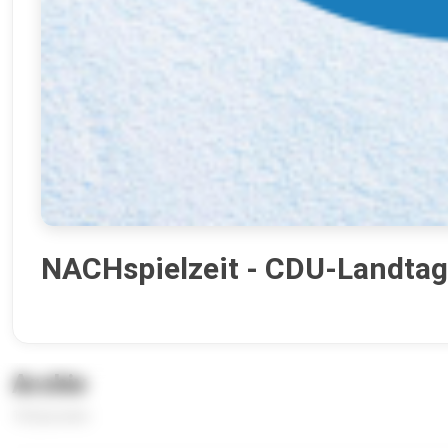
NACHspielzeit - CDU-Landta
Archiv
18 Episoden