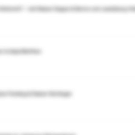
 Rohstoff — mit Rainer Deppe & Berno von Landsberg-Ve
r & Anja Matthes
lze Föcking & Rainer Rettinger