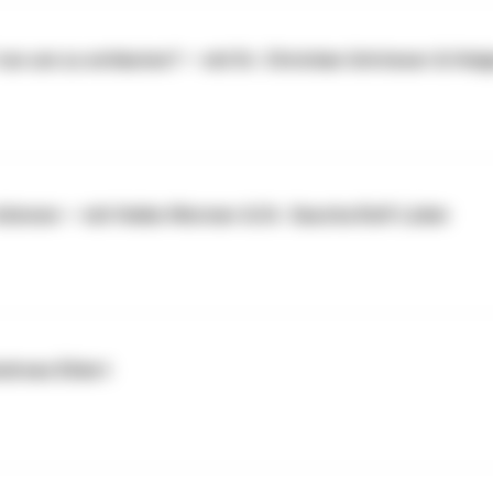
un um zu entlasten? — mit Dr. Christian Untrieser & Hol
können — mit Heike Wermer & Dr. Sascha Rolf Lüder
dreas Ehlert