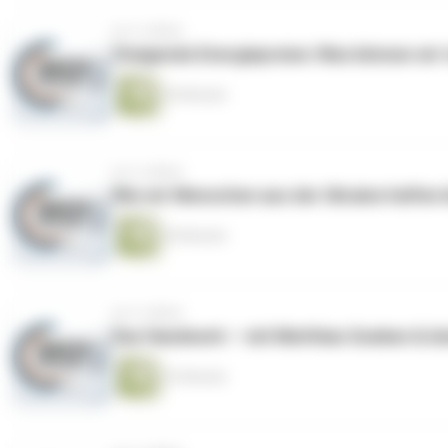
vor 4 Jahren
Steigende Energiepreise: Was können wir t
30 Minuten
vor 4 Jahren
Wie wir Menschen aus der Ukraine helfen 
30 Minuten
vor 4 Jahren
Das Handwerk — mit Matthias Goeken & An
32 Minuten