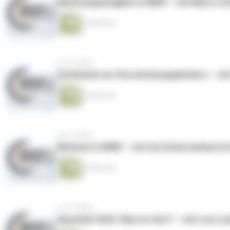
Wohnungslosigkeit in NRW — mit Marco S
34 Minuten
vor 4 Jahren
Schicksal von Verschickungskindern — mit 
30 Minuten
vor 4 Jahren
Wohnen in NRW — mit Ina Scharrenbach &
24 Minuten
vor 4 Jahren
Haushalt 2022: Was ist drin? — mit Lutz 