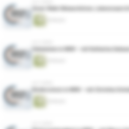
vor 4 Jahren
Unser Wald: Klimaschützer, Lebensraum &
30 Minuten
vor 4 Jahren
Hebammen in NRW — mit Katharina Gebaue
29 Minuten
vor 4 Jahren
Kinderschutz in NRW — mit Christina Schu
30 Minuten
vor 4 Jahren