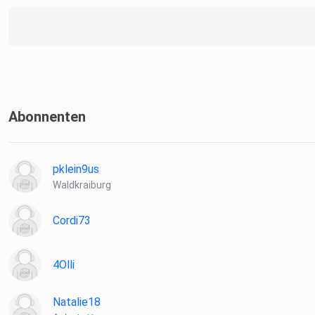
Abonnenten
pklein9us
Waldkraiburg
Cordi73
4Olli
Natalie18