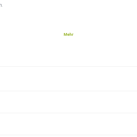
n.
Mehr
inwendung-zum-femininen.html