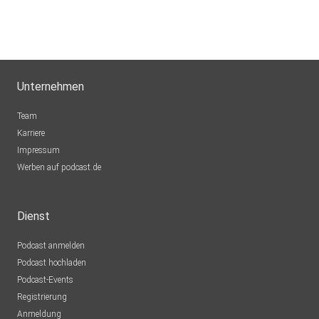
Unternehmen
Team
Karriere
Impressum
Werben auf podcast.de
Dienst
Podcast anmelden
Podcast hochladen
Podcast-Events
Registrierung
Anmeldung