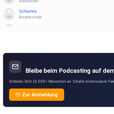
Achstetten
Schlummi
Bergneustadt
CoViFe
Medusa89
Bleibe beim Podcasting auf de
Schließe Dich 26.000+ Menschen an. Erhalte interessante Fak
Zur Anmeldung