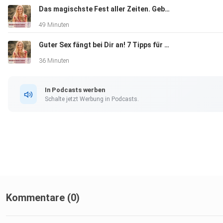
Das magischste Fest aller Zeiten. Geburtsbericht einer selbstbestimmten, schmerzfreien Alleingeburt
Weitere Infos zu den Seminaren findest du hier:
49 Minuten
Guter Sex fängt bei Dir an! 7 Tipps für mehr Leidenschaft & Sinnlichkeit beim Sex
www.weiblichkeit-leben.de
36 Minuten
In Podcasts werben
Schalte jetzt Werbung in Podcasts.
Kommentare (0)