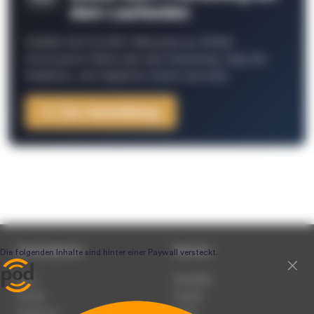
dem Laufenden
Schließe Dich 26.000+ Menschen an. Erhalte
interessante Fakten über das Podcasting, Tipps der
Redaktion, Job-Angebote, Events und mehr.
Zur Anmeldung
Unternehmen
Service
Team
Newsletter
Karriere
Kontakt
Impressum
Presse