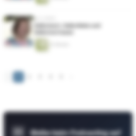
vor 6 Jahren
Selbstwert, Selbstliebe und
Selbstvertrauen
41 Minuten
‹
1
2
3
4
5
›
Bleibe beim Podcasting auf