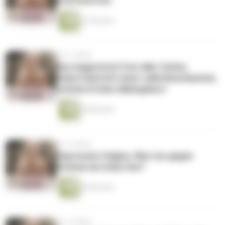
Kraftzentrum
32 Minuten
vor 3 Jahren
Das magischste Fest aller Zeiten.
Geburtsbericht einer selbstbestimmten,
schmerzfreien Alleingeburt
49 Minuten
vor 4 Jahren
Depressive Vagina. Was tun gegen
Schmerzen beim Sex?
28 Minuten
vor 4 Jahren