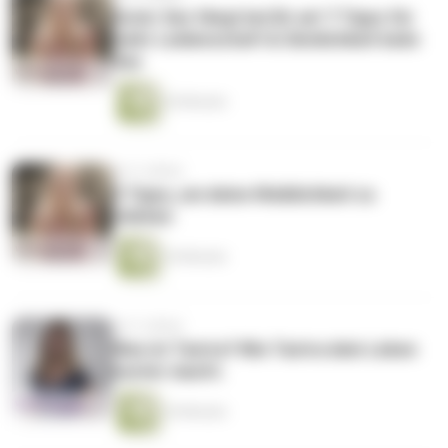
Guter Sex fängt bei Dir an! 7 Tipps für
mehr Leidenschaft & Sinnlichkeit beim
Sex
36 Minuten
vor 5 Jahren
3 Tipps, um deine Weiblichkeit zu
stärken
34 Minuten
vor 5 Jahren
Was ist Tantra? Wie Tantra dein Leben
bunter macht.
24 Minuten