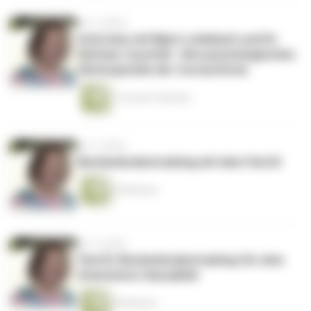
vor 5 Jahren
Interview mit Bjørn Leimbach und Dr.
Dietmar Czycholl - Die psychologischen
Hintergründe der Corona Krise
1 Stunde 2 Minuten
vor 5 Jahren
Beckenbodentraining mit dem Yoni Ei
45 Minuten
vor 5 Jahren
Yoni Ei: Beckenbodentraining für eine
intensivere Sexualität
49 Minuten