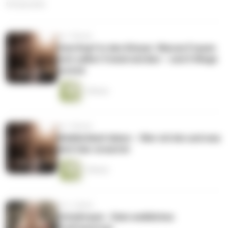
66 Episoden
vor 1 Monat
Vom Kopf in den Körper: Warum Frauen
sich selbst fremd werden – und 5 Wege
zurück
1 Minute
vor 1 Monat
Weiblichkeit leben – Wer ich bin und was
dich hier erwartet
1 Minute
vor 2 Jahren
Schoßraum - Dein weibliches