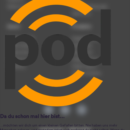
Werben auf podcast.de
Nutzungsbedingungen
Datenschutz
Dienst
Produkte
Podcast anmelden
Podcast-Beratung
Podcast hochladen
Podcast-Jobs
Podcast-Events
Podcast-Push
Registrierung
Podcast-Werbung
Anmeldung
Podcast-Agentur
Podcast-Produktion
podcast.de ~ 2004-2026