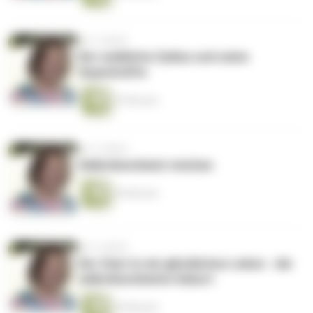
vor 5 Jahren
Der weibliche Zyklus und seine
Superkräfte
35 Minuten
vor 5 Jahren
Selbstbestimmt sterben
50 Minuten
vor 6 Jahren
Der Start in ein glückliches Leben - die
selbstbestimmte Geburt
49 Minuten