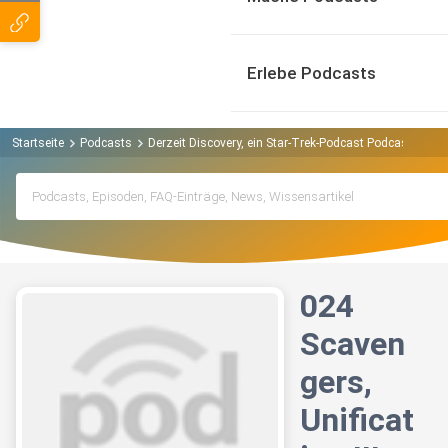
Erlebe Podcasts
Startseite
Podcasts
Derzeit Discovery, ein Star-Trek-Podcast Podcast
024
024
Scaven
gers,
Unificat