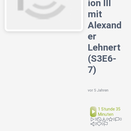
ion III
mit
Alexand
er
Lehnert
(S3E6-
7)
vor 5 Jahren
1 Stunde 35
Minuten
0
0
0
0
0
0