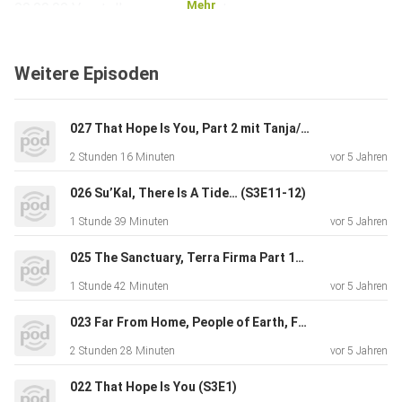
Mehr
00:00:00 Vorstellung unserer Gasts
00:07:40 Folge S3E6: Scavengers
Weitere Episoden
00:26:20 Exkurs zu Repräsentation in Star Trek
027 That Hope Is You, Part 2 mit Tanja/TaoTao (S3E13)
00:47:00 Zurück zur Folge
2 Stunden 16 Minuten
vor 5 Jahren
00:50:20 Folge S3E7: Unification III
026 Su’Kal, There Is A Tide… (S3E11-12)
1 Stunde 39 Minuten
vor 5 Jahren
01:16:11 Exkurs zu Open Data und Ethik von
Forschungsfragen
025 The Sanctuary, Terra Firma Part 1+2 (S3E8-10)
1 Stunde 42 Minuten
vor 5 Jahren
01:25:29 Zurück zur Folge
023 Far From Home, People of Earth, Forget Me Not, Die Trying (S3E2-5)
01:28:25 Richtung Fazit
2 Stunden 28 Minuten
vor 5 Jahren
022 That Hope Is You (S3E1)