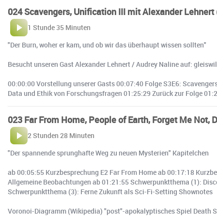
024 Scavengers, Unification III mit Alexander Lehnert
1 Stunde 35 Minuten
"Der Burn, woher er kam, und ob wir das überhaupt wissen sollten"
Besucht unseren Gast Alexander Lehnert / Audrey Naline auf: gleiswi
00:00:00 Vorstellung unserer Gasts 00:07:40 Folge S3E6: Scavengers 
Data und Ethik von Forschungsfragen 01:25:29 Zurück zur Folge 01:2
023 Far From Home, People of Earth, Forget Me Not, D
2 Stunden 28 Minuten
"Der spannende sprunghafte Weg zu neuen Mysterien" Kapitelchen
ab 00:05:55 Kurzbesprechung E2 Far From Home ab 00:17:18 Kurzbes
Allgemeine Beobachtungen ab 01:21:55 Schwerpunktthema (1): Discov
Schwerpunktthema (3): Ferne Zukunft als Sci-Fi-Setting Shownotes
Voronoi-Diagramm (Wikipedia) "post"-apokalyptisches Spiel Death Str