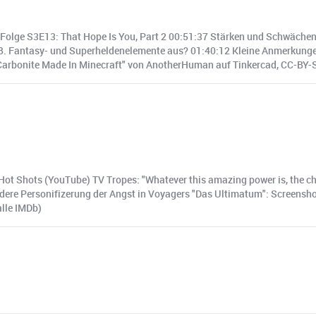
olge S3E13: That Hope Is You, Part 2 00:51:37 Stärken und Schwächen d
z.B. Fantasy- und Superheldenelemente aus? 01:40:12 Kleine Anmerkunge
 Carbonite Made In Minecraft" von AnotherHuman auf Tinkercad, CC-BY-
Hot Shots (YouTube) TV Tropes: "Whatever this amazing power is, the chara
" Andere Personifizerung der Angst in Voyagers "Das Ultimatum": Screens
alle IMDb)