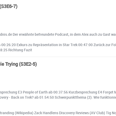
 (S3E6-7)
ldnis.de Der erwähnte befreundete Podcast, in dem Alex auch zu Gast w
00:26:20 Exkurs zu Repräsentation in Star Trek 00:47:00 Zurück zur Fol
8:25 Richtung Fazit
ie Trying (S3E2-5)
prechung E3 People of Earth ab 00:37:56 Kurzbesprechung E4 Forget M
ery - Back on Trek? ab 01:54:50 Schwerpunktthema (2): Wie funktionier
anding (Wikipedia) Zack Handlens Discovery Reviews (AV Club) Tig Notaro