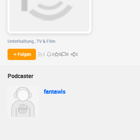
Unterhaltung
,
TV & Film
0
0
Folgen
0
1
0
Podcaster
fantawis