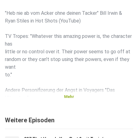
"Heb nie ab vom Acker ohne deinen Tacker" Bill Irwin &
Ryan Stiles in Hot Shots (YouTube)
TV Tropes: "Whatever this amazing power is, the character
has
little or no control over it. Their power seems to go off at
random or they can't stop using their powers, even if they
want
to."
Andere Personifizerung der Angst in Voyagers "Das
Mehr
Ultimatum":
Screenshots bei Wieder Voyager
Weitere Episoden
Kuba meinte Das Wunder in der 8. Straße und nicht Die 42.
Straße und schon gar nicht The Miracle on 34th Street
(alle IMDb)