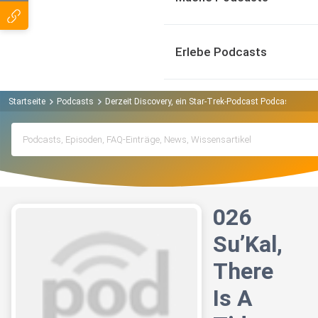
Erlebe Podcasts
Startseite
Podcasts
Derzeit Discovery, ein Star-Trek-Podcast Podcast
026
026
Su’Kal,
There
Is A