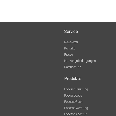
Service
Newsletter
Kontakt
Presse
Nutzungsbedingungen
Datenschutz
Produkte
Podcast-Beratung
Podcast-Jobs
Podcast-Push
Podcast-Werbung
Podcast-Agentur