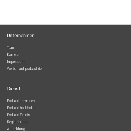
Paar70173
Stuttgart
c8ownhse
Unternehmen
Luxembourg
Lainey
Team
Bamberg
Karriere
Impressum
Steffanie
Werben auf podcast.de
Kruså
Sukramos
Dienst
Hagen aTW
Podcast anmelden
AlexTonic
Podcast hochladen
Podcast-Events
nwienatascha
Registrierung
Neu-Ulm
Anmeldung