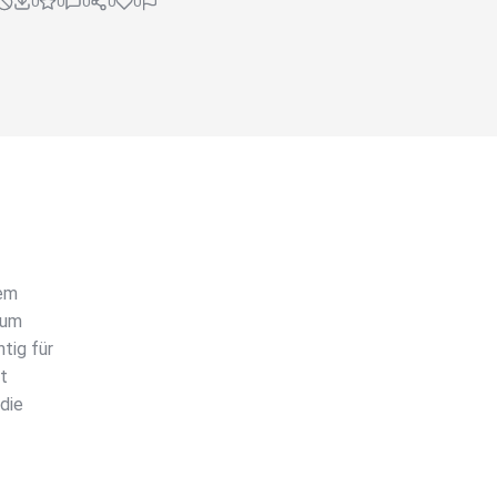
0
0
0
0
0
rem
rum
tig für
ht
die