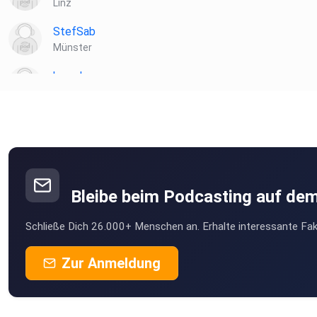
Linz
StefSab
Münster
hewebu
Blekendorf
ltmfwrje
mburlrcg
Bleibe beim Podcasting auf de
WaRenken
Schließe Dich 26.000+ Menschen an. Erhalte interessante Fak
Uplengen
SW1234
Zur Anmeldung
Mindelheim
Hoerer62
Laatzen