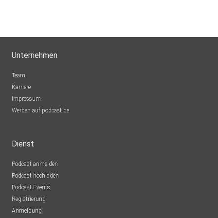
Unternehmen
Team
Karriere
Impressum
Werben auf podcast.de
Dienst
Podcast anmelden
Podcast hochladen
Podcast-Events
Registrierung
Anmeldung