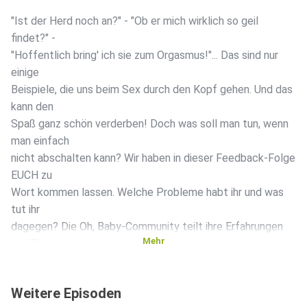
"Ist der Herd noch an?" - "Ob er mich wirklich so geil
findet?" -
"Hoffentlich bring' ich sie zum Orgasmus!"... Das sind nur
einige
Beispiele, die uns beim Sex durch den Kopf gehen. Und das
kann den
Spaß ganz schön verderben! Doch was soll man tun, wenn
man einfach
nicht abschalten kann? Wir haben in dieser Feedback-Folge
EUCH zu
Wort kommen lassen. Welche Probleme habt ihr und was
tut ihr
dagegen? Die Oh, Baby-Community teilt ihre Erfahrungen
Mehr
und Tipps zu
dem Thema. Ist Alkohol hilfreich? Sollte man vielleicht
Musik
Weitere Episoden
laufen lassen, wenn es zur Sache geht? Das alles und noch