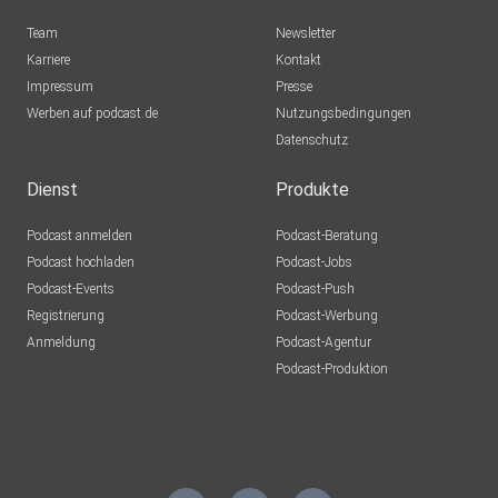
Steffanie
Team
Newsletter
Kruså
Karriere
Kontakt
Impressum
Sukramos
Presse
Werben auf podcast.de
Hagen aTW
Nutzungsbedingungen
Datenschutz
AlexTonic
Dienst
Produkte
nwienatascha
Podcast anmelden
Podcast-Beratung
Neu-Ulm
Podcast hochladen
Podcast-Jobs
Podcast-Events
Podcast-Push
2fcjrlfh
Registrierung
Podcast-Werbung
Lichtenfels
Anmeldung
Podcast-Agentur
Podcast-Produktion
vdzyfttj
Mole69
Erding