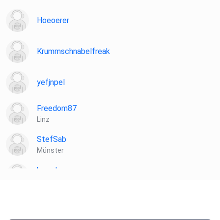
Hoeoerer
Krummschnabelfreak
yefjnpel
Freedom87
Linz
StefSab
Münster
hewebu
Blekendorf
ltmfwrje