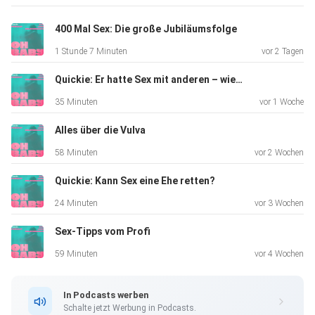
einiges
mehr in der neuen Oh, Baby-Folge. Viel Spaß!
400 Mal Sex: Die große Jubiläumsfolge
1 Stunde 7 Minuten
vor 2 Tagen
Quickie: Er hatte Sex mit anderen – wie gehe ich damit um
35 Minuten
vor 1 Woche
Alles über die Vulva
58 Minuten
vor 2 Wochen
Quickie: Kann Sex eine Ehe retten?
24 Minuten
vor 3 Wochen
Sex-Tipps vom Profi
59 Minuten
vor 4 Wochen
In Podcasts werben
Schalte jetzt Werbung in Podcasts.