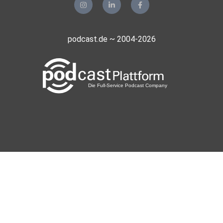
jdykoq3c
Essenbach
xavierX
podcast.de ~ 2004-2026
重庆，大石坝
ovpcz4qt
CelFish
Hannover
AKaiser
Treuchtlingen
hsausoa
Oberstaufen
pnroku2g