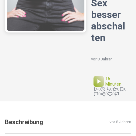
Sex
besser
abschal
ten
vor 8 Jahren
16
Minuten
0
0
0
0
0
0
0
Beschreibung
vor 8 Jahren