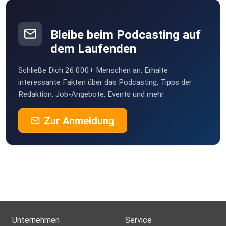
mburlrcg
Bleibe beim Podcasting auf
WaRenken
dem Laufenden
Uplengen
Schließe Dich 26.000+ Menschen an. Erhalte
SW1234
interessante Fakten über das Podcasting, Tipps der
Mindelheim
Redaktion, Job-Angebote, Events und mehr.
Hoerer62
Zur Anmeldung
Laatzen
Paar70173
Stuttgart
c8ownhse
Luxembourg
Lainey
Bamberg
Unternehmen
Service