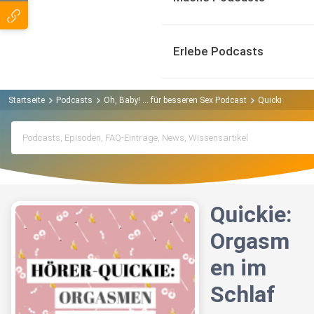
Erlebe Podcasts
Startseite
Podcasts
Oh, Baby! ... für besseren Sex Podcast
Quickie: Orga
Quickie:
Orgasm
en im
Schlaf