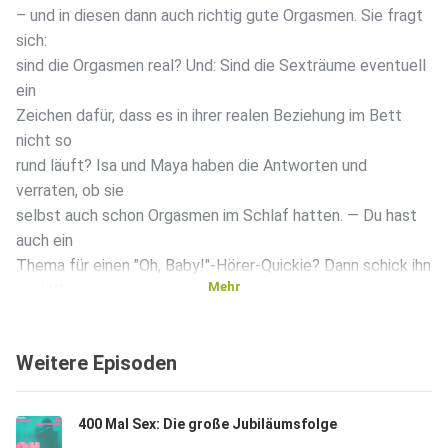
– und in diesen dann auch richtig gute Orgasmen. Sie fragt
sich:
sind die Orgasmen real? Und: Sind die Sexträume eventuell
ein
Zeichen dafür, dass es in ihrer realen Beziehung im Bett
nicht so
rund läuft? Isa und Maya haben die Antworten und
verraten, ob sie
selbst auch schon Orgasmen im Schlaf hatten. — Du hast
auch ein
Thema für einen "Oh, Baby!"-Hörer-Quickie? Dann schick ihn
Mehr
uns! Wir
freuen uns immer über eure Geschichten, Meinungen und
Gedanken.
Weitere Episoden
Schickt sie uns super gerne an das „Oh, Baby!“-Handy:
0176- 344 01
664
400 Mal Sex: Die große Jubiläumsfolge