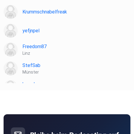
Krummschnabelfreak
yefjnpel
Freedom87
Linz
StefSab
Münster
hewebu
Blekendorf
ltmfwrje
mburlrcg