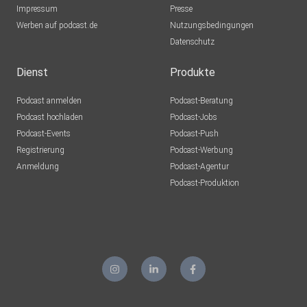
Impressum
Sukramos
Presse
Werben auf podcast.de
Hagen aTW
Nutzungsbedingungen
Datenschutz
AlexTonic
Dienst
Produkte
nwienatascha
Podcast anmelden
Podcast-Beratung
Neu-Ulm
Podcast hochladen
Podcast-Jobs
Podcast-Events
Podcast-Push
2fcjrlfh
Registrierung
Podcast-Werbung
Lichtenfels
Anmeldung
Podcast-Agentur
Podcast-Produktion
vdzyfttj
Mole69
Erding
jdykoq3c
Essenbach