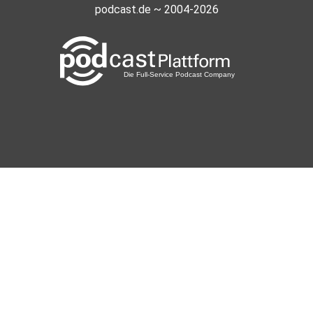
xavierX
podcast.de ~ 2004-2026
重庆，大石坝
ovpcz4qt
CelFish
Hannover
AKaiser
Treuchtlingen
hsausoa
Oberstaufen
pnroku2g
Kaffeebaer
Weilerswist