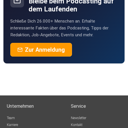
Bleibe beim Podcasting auf
WaRenken
dem Laufenden
Uplengen
Schließe Dich 26.000+ Menschen an. Erhalte
SW1234
interessante Fakten über das Podcasting, Tipps der
Mindelheim
Redaktion, Job-Angebote, Events und mehr.
Hoerer62
Zur Anmeldung
Laatzen
Paar70173
Stuttgart
c8ownhse
Luxembourg
Lainey
Bamberg
Unternehmen
Service
Steffanie
Team
Newsletter
Kruså
Karriere
Kontakt