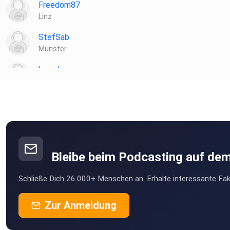
Freedom87
Linz
StefSab
Münster
hewebu
Blekendorf
ltmfwrje
mburlrcg
Bleibe beim Podcasting auf de
WaRenken
Schließe Dich 26.000+ Menschen an. Erhalte interessante Fak
Uplengen
SW1234
Zur Anmeldung
Mindelheim