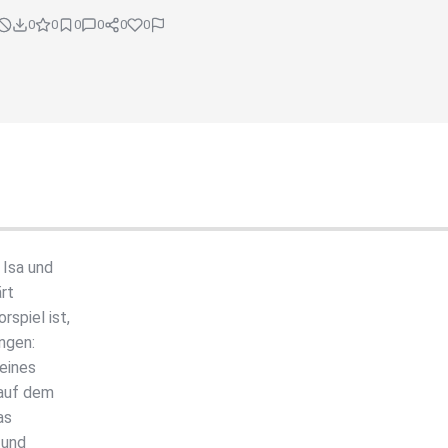
0
0
0
0
0
0
 Isa und
rt
spiel ist,
ngen:
eines
 auf dem
as
 und