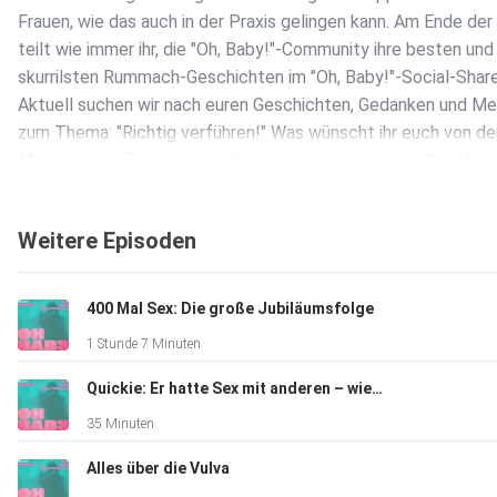
Frauen, wie das auch in der Praxis gelingen kann. Am Ende der
teilt wie immer ihr, die "Oh, Baby!"-Community ihre besten und
skurrilsten Rummach-Geschichten im "Oh, Baby!"-Social-Share.
Aktuell suchen wir nach euren Geschichten, Gedanken und M
zum Thema: "Richtig verführen!" Was wünscht ihr euch von de
Männern und Frauen da draußen, um so richtig nach allen Rege
Kunst verführt zu werden? Oder habt ihr vielleicht eine Gesch
dazu, die ihr teilen wollt? Bitte immer her damit an das "Oh,
Weitere Episoden
Baby!"-Handy: 0176-344 01 664 und GANZ WICHTIG: vergesst
euer Alter und einen Vornamen dazuzuschreiben ;)
400 Mal Sex: Die große Jubiläumsfolge
1 Stunde 7 Minuten
Quickie: Er hatte Sex mit anderen – wie gehe ich damit um
35 Minuten
Alles über die Vulva