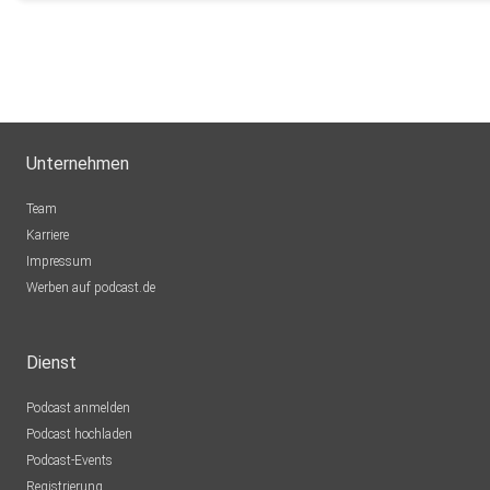
Hoerer62
Laatzen
Paar70173
Stuttgart
c8ownhse
Unternehmen
Luxembourg
Lainey
Team
Bamberg
Karriere
Impressum
Steffanie
Werben auf podcast.de
Kruså
Sukramos
Dienst
Hagen aTW
Podcast anmelden
AlexTonic
Podcast hochladen
Podcast-Events
nwienatascha
Registrierung