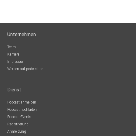
Unternehmen
Team
Karriere
Impressum
Werben auf podcast.de
Dienst
Podcast anmelden
Podcast hochladen
Podcast-Events
Registrierung
Anmeldung